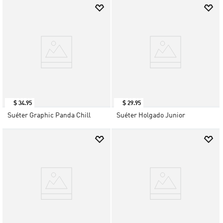
$
34
.
95
$
29
.
95
Suéter Graphic Panda Chill
Suéter Holgado Junior