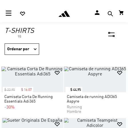
T-SHIRTS
98
Ordenar por
$
22
.
95
$
16
.
07
$
44
.
95
Camiseta Corta De Running
Camiseta de running ADI365
Essentials Adi365
Aspyre
-30%
Running
Hombre