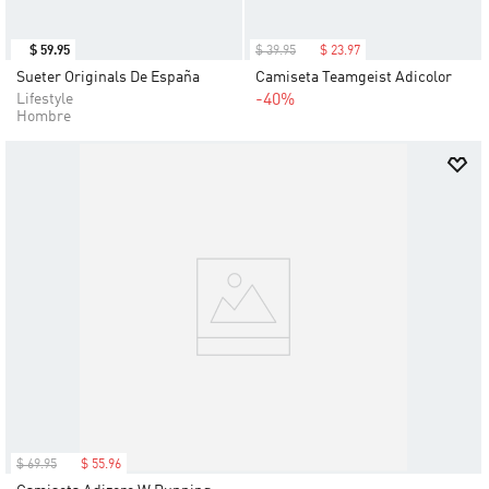
$
59
.
95
$
39
.
95
$
23
.
97
Sueter Originals De España
Camiseta Teamgeist Adicolor
Lifestyle
-40%
Hombre
$
69
.
95
$
55
.
96