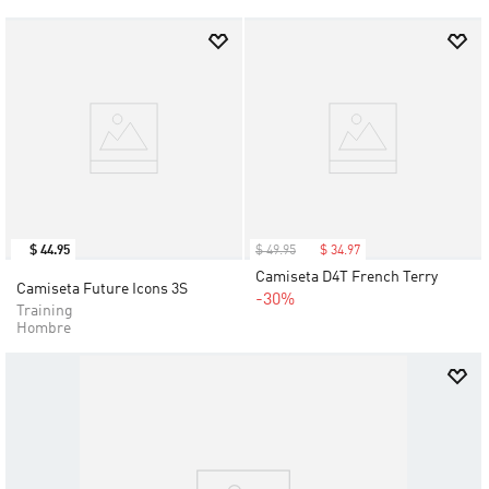
$
44
.
95
$
49
.
95
$
34
.
97
Camiseta D4T French Terry
Camiseta Future Icons 3S
-30%
Training
Hombre