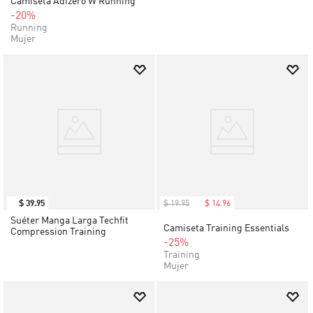
Camiseta Adizero W Running
-20%
Running
Mujer
$
39
.
95
$
19
.
95
$
14
.
96
Suéter Manga Larga Techfit
Camiseta Training Essentials
Compression Training
-25%
Training
Mujer