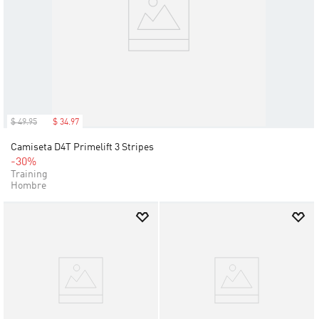
$
49
.
95
$
34
.
97
Camiseta D4T Primelift 3 Stripes
-30%
Training
Hombre