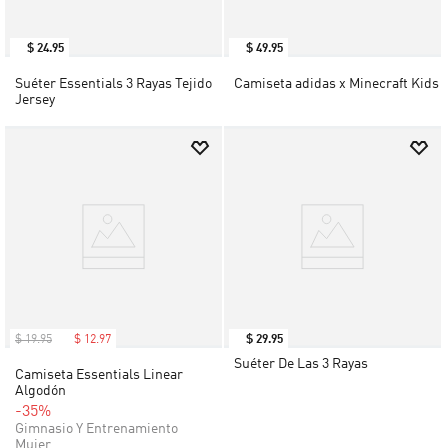
$
24
.
95
$
49
.
95
Suéter Essentials 3 Rayas Tejido
Camiseta adidas x Minecraft Kids
Jersey
$
19
.
95
$
12
.
97
$
29
.
95
Suéter De Las 3 Rayas
Camiseta Essentials Linear
Algodón
-35%
Gimnasio Y Entrenamiento
Mujer