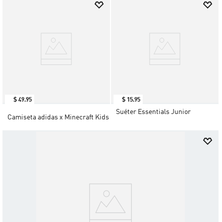
$
49
.
95
$
15
.
95
Suéter Essentials Junior
Camiseta adidas x Minecraft Kids