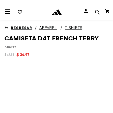
APPAREL
T-SHIRTS
CAMISETA D4T FRENCH TERRY
KB6967
$
34
.
97
$
49
.
95