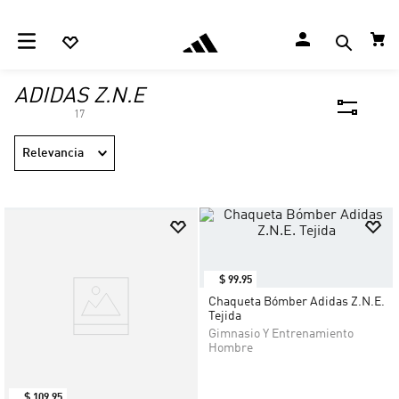
ADIDAS Z.N.E
17
Relevancia
$
99
.
95
Chaqueta Bómber Adidas Z.N.E.
Tejida
Gimnasio Y Entrenamiento
Hombre
$
109
.
95