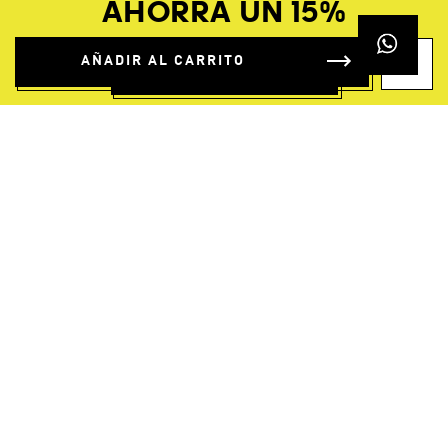
AHORRA UN 15%
AÑADIR AL CARRITO
REGÍSTRATE GRATIS
Buscador de Tiendas
Devoluciones
Dudas Frecuentes
Guía de Tallas
Mapa del Sitio
Pago
Envíos
Política de Privacidad
Términos y Condiciones
Uso del Sitio
Nuestros Datos