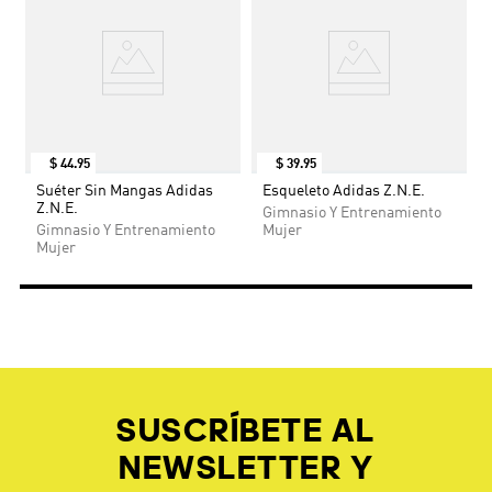
caucho mate, inspirado en las emblemáticas líneas de
la cancha, para un atrevido toque gráfico que
transmite buenas vibras y energía positiva de adidas.
$
44
.
95
$
39
.
95
Suéter Sin Mangas Adidas
Esqueleto Adidas Z.N.E.
Z.N.E.
Gimnasio Y Entrenamiento
Gimnasio Y Entrenamiento
Mujer
Mujer
SUSCRÍBETE AL
NEWSLETTER Y