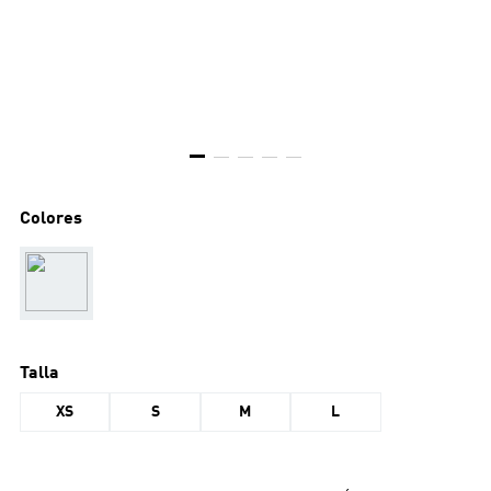
Colores
Talla
XS
S
M
L