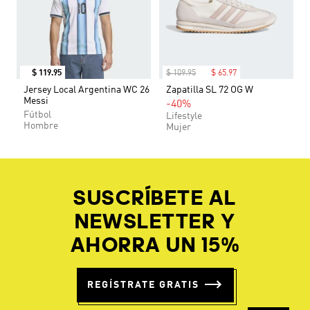
$
119
.
95
$
109
.
95
$
65
.
97
Jersey Local Argentina WC 26
Zapatilla SL 72 OG W
Messi
-40%
Fútbol
Lifestyle
Hombre
Mujer
SUSCRÍBETE AL
NEWSLETTER Y
AHORRA UN 15%
REGÍSTRATE GRATIS