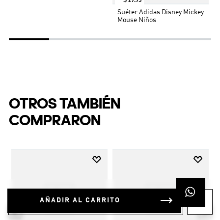
$
29
.
95
Suéter Adidas Disney Mickey
Mouse Niños
OTROS TAMBIÉN
COMPRARON
AÑADIR AL CARRITO
t