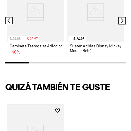
divertido gráfico ocupando un lugar destacado, esta
playera aporta una dosis real de energía singular y
estilo adidas a la mezcla, para una prenda que
exprese tu estilo.
$
39
.
95
$
23
.
97
$
24
.
95
Camiseta Teamgeist Adicolor
Suéter Adidas Disney Mickey
Mouse Bebés
-40%
QUIZÁ TAMBIÉN TE GUSTE