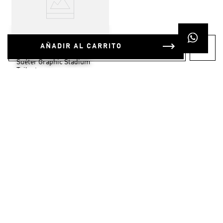
AÑADIR AL CARRITO
$
29
.
95
Suéter Graphic Stadium
Tailgate
OTROS TAMBIÉN
COMPRARON