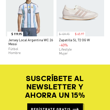
$
119
.
95
$
109
.
95
$
65
.
97
Jersey Local Argentina WC 26
Zapatilla SL 72 OG W
Messi
-40%
Fútbol
Lifestyle
Hombre
Mujer
SUSCRÍBETE AL
NEWSLETTER Y
AHORRA UN 15%
REGÍSTRATE GRATIS