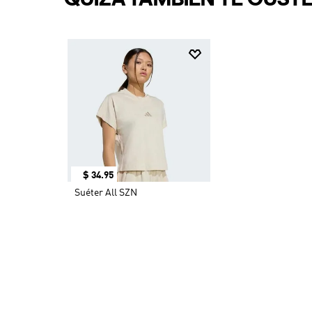
QUIZÁ TAMBIÉN TE GUST
$
34
.
95
Suéter All SZN
OTROS TAMBIÉN COMPR