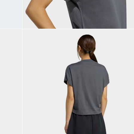
9
.
JAPÓN
10
.
CAMPUS