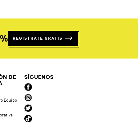
$
39
.
95
$
49
.
95
Suéter Manga Larga Techfit
Suéter Designed 4 Traini
Compression Training
3 Rayas
nto