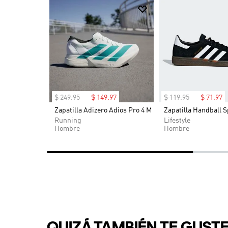
$
249
.
95
$
149
.
97
$
119
.
95
$
71
.
97
OG (Niños)
Zapatilla Adizero Adios Pro 4 M
Zapatilla Handball S
-40%
-40%
Running
Lifestyle
Hombre
Hombre