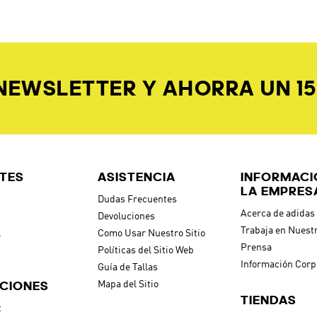
$
49
.
95
$
34
.
95
Suéter Designed 4 Training Con
hive Anime
Suéter Adidas Z.N.E.
3 Rayas
Gimnasio Y Entrenamie
Hombre
IENTEMENTE