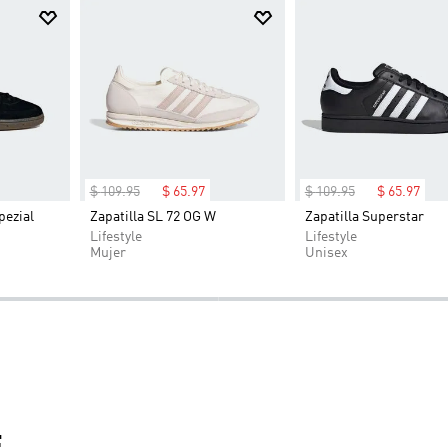
$
109
.
95
$
65
.
97
$
109
.
95
$
65
.
97
pezial
Zapatilla SL 72 OG W
Zapatilla Superstar
-40%
-40%
Lifestyle
Lifestyle
Mujer
Unisex