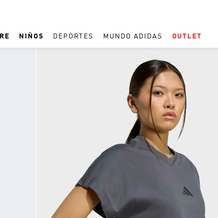
RE
NIÑOS
DEPORTES
MUNDO ADIDAS
OUTLET
TÉRMINOS MÁS BUSCADOS
1
.
REAL MADRID
2
.
ESPAÑA
3
.
ZAPATILLAS
4
.
ARGENTINA
5
.
TACOS
6
.
F50
7
.
TAQUILLOS
8
.
PREDATOR