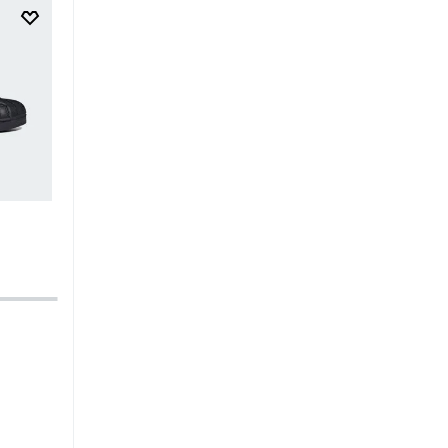
$
249
.
95
$
149
.
97
$
34
.
95
$
20
.
97
Zapatilla Adizero Adios Pro 4 W
Zapatilla Advantage Base 
Kids
-40%
-40%
Running
Mujer
Tenis
Unisex