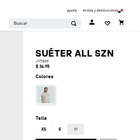
ayuda
envíos y devoluciones
Buscar
SUÉTER ALL SZN
JY7809
$
34
.
95
Colores
Talla
XS
S
M
AÑADIR AL