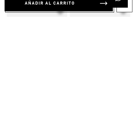
AÑADIR AL CARRITO
$
29
.
95
$
15
.
95
Suéter Adidas Marvel Spider-
Suéter Essentials Kids
Man
SUSCRÍBETE AL
NEWSLETTER Y
AHORRA UN 15%