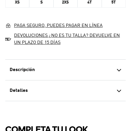
XS
S
2XS
4T
5T
PAGA SEGURO, PUEDES PAGAR EN LÍNEA
DEVOLUCIONES ¿NO ES TU TALLA? DEVUELVE EN
UN PLAZO DE 15 DÍAS
Descripción
Detalles
CAMISETA DE AJUSTE HOLGADO
CON CUELLO ACANALADO PARA
MAYOR COMODIDAD.
La CAMISETA adidas MARVEL SPIDER-MAN está
hecha para el joven superhéroe principiante de tu
COMPLETA TU LOOK