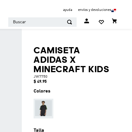
ayuda
envíos y devoluciones
Buscar
CAMISETA
ADIDAS X
MINECRAFT KIDS
JW7750
$
49
.
95
Colores
Talla