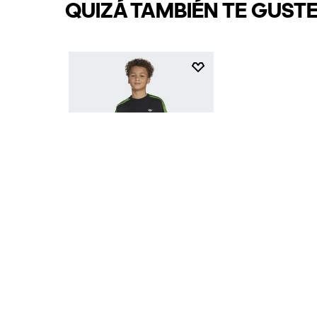
QUIZÁ TAMBIÉN TE GUST
$
49
.
95
Camiseta adidas x Minecraft
Kids
OTROS TAMBIÉN COMPR