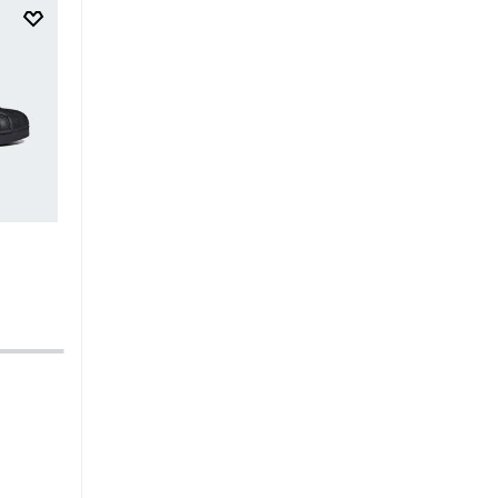
$
249
.
95
$
149
.
97
$
34
.
95
$
20
.
97
Zapatilla Adizero Adios Pro 4 W
Zapatilla Advantage Base 
Kids
-40%
-40%
Running
Mujer
Tenis
Unisex