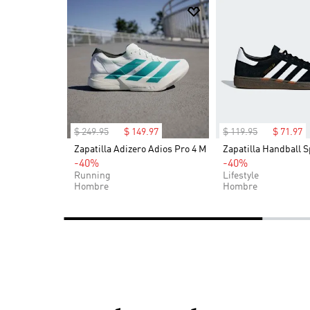
$
249
.
95
$
149
.
97
$
119
.
95
$
71
.
97
OG (Niños)
Zapatilla Adizero Adios Pro 4 M
Zapatilla Handball S
-40%
-40%
Running
Lifestyle
Hombre
Hombre