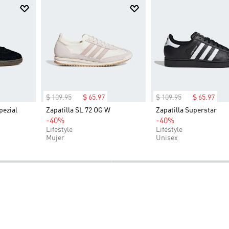
$
109
.
95
$
65
.
97
$
109
.
95
$
65
.
97
pezial
Zapatilla SL 72 OG W
Zapatilla Superstar
-40%
-40%
Lifestyle
Lifestyle
Mujer
Unisex