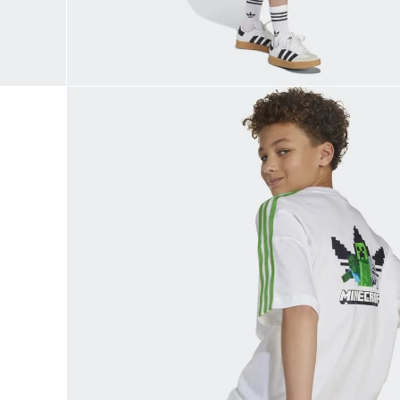
9
.
JAPÓN
10
.
CAMPUS