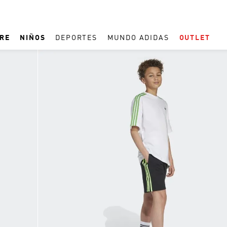
RE
NIÑOS
DEPORTES
MUNDO ADIDAS
OUTLET
TÉRMINOS MÁS BUSCADOS
1
.
REAL MADRID
2
.
ESPAÑA
3
.
ZAPATILLAS
4
.
ARGENTINA
5
.
TACOS
6
.
F50
7
.
TAQUILLOS
8
.
PREDATOR