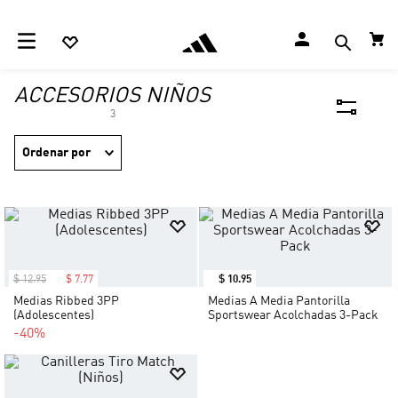
ACCESORIOS NIÑOS
3
Ordenar por
$
12
.
95
$
7
.
77
$
10
.
95
Medias Ribbed 3PP
Medias A Media Pantorilla
(Adolescentes)
Sportswear Acolchadas 3-Pack
-40%