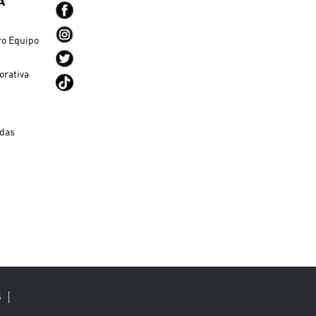
A
ro Equipo
orativa
ndas
s