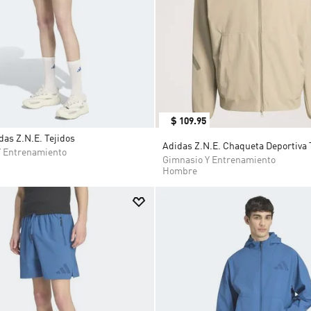
9
.
CHANCLETAS
10
.
JAPÓN
$
109
.
95
das Z.N.E. Tejidos
Adidas Z.N.E. Chaqueta Deportiva 
Y Entrenamiento
Gimnasio Y Entrenamiento
Hombre