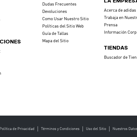
LA EMPRES
Dudas Frecuentes
Acerca de adidas
Devoluciones
Trabaja en Nuest
l
Como Usar Nuestro Sitio
Prensa
Políticas del Sitio Web
Información Corp
Guía de Tallas
CIONES
Mapa del Sitio
TIENDAS
t
Buscador de Tie
h
Política de Privacidad
Términos y Condiciones
Uso del Sitio
Nuestros Dato