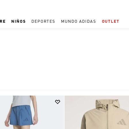
RE
NIÑOS
DEPORTES
MUNDO ADIDAS
OUTLET
TÉRMINOS MÁS BUSCADOS
1
.
ESPAÑA
2
.
REAL MADRID
3
.
ARGENTINA
4
.
ZAPATILLAS
5
.
TACOS
6
.
F50
7
.
TAQUILLOS
8
.
PREDATOR