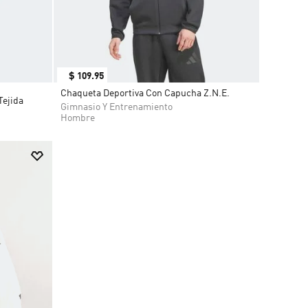
$
109
.
95
Chaqueta Deportiva Con Capucha Z.N.E.
Tejida
Gimnasio Y Entrenamiento
Hombre