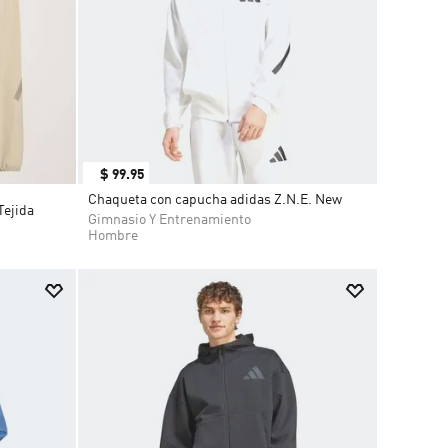
$
99
.
95
Chaqueta con capucha adidas Z.N.E. New
Tejida
Gimnasio Y Entrenamiento
Hombre