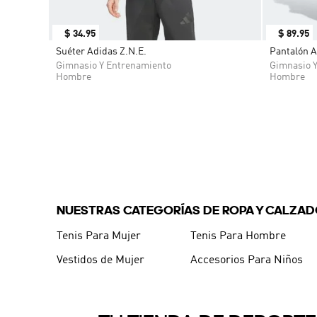
$
34
.
95
$
89
.
95
Suéter Adidas Z.N.E.
Pantalón A
Gimnasio Y Entrenamiento
Gimnasio 
Hombre
Hombre
NUESTRAS CATEGORÍAS DE ROPA Y CALZA
Tenis Para Mujer
Tenis Para Hombre
Vestidos de Mujer
Accesorios Para Niños