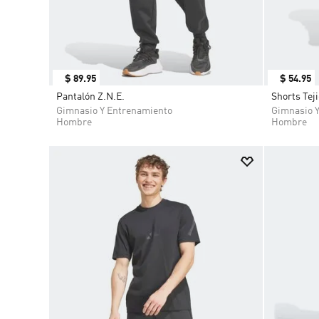
$
89
.
95
$
54
.
95
Pantalón Z.N.E.
Shorts Tej
Gimnasio Y Entrenamiento
Gimnasio 
Hombre
Hombre