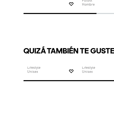
$
19
.
95
$
13
.
97
$
104
.
95
ing ADI365
Camiseta Adi365 Running
Camiseta FVF Visita
Essentials
Fútbol
Hombre
QUIZÁ TAMBIÉN TE GUST