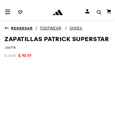
FOOTWEAR
SHOES
ZAPATILLAS PATRICK SUPERSTAR
JQ6778
$
90
.
97
$
129
.
95