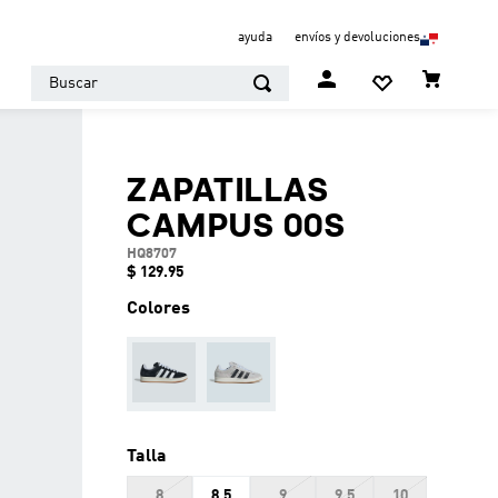
ayuda
envíos y devoluciones
Buscar
ZAPATILLAS
CAMPUS 00S
HQ8707
$
129
.
95
Colores
Talla
8
8.5
9
9.5
10