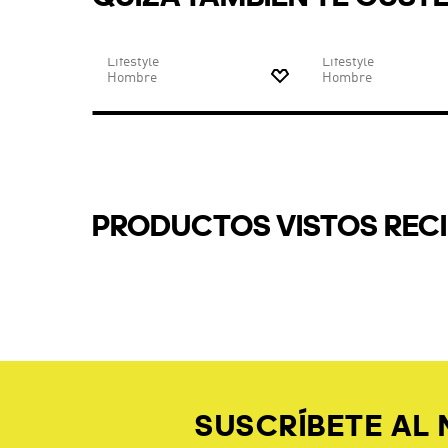
$
129
.
95
$
77
.
97
$
129
.
95
$
97
.
46
Zapatilla CAMPUS 00s
Zapatilla Campus 00
-40%
-25%
Lifestyle
Lifestyle
Hombre
Hombre
OTROS TAMBIÉN COMPR