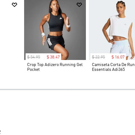
$
54
.
95
$
38
.
47
$
22
.
95
$
16
.
07
nte 26
Crop Top Adizero Running Gel
Camiseta Corta De Run
Pocket
Essentials Adi365
-30%
-30%
E