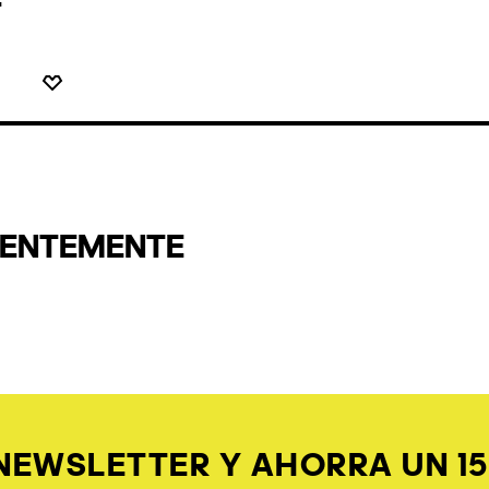
s
ARON