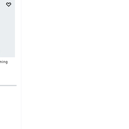
$
29
.
95
$
20
.
97
$
159
.
95
$
95
.
97
Shorts Adi365 Running
Real Madrid ADIDAS Z.N.E
ning
Essentials
Sudadera Anthem
-30%
-40%