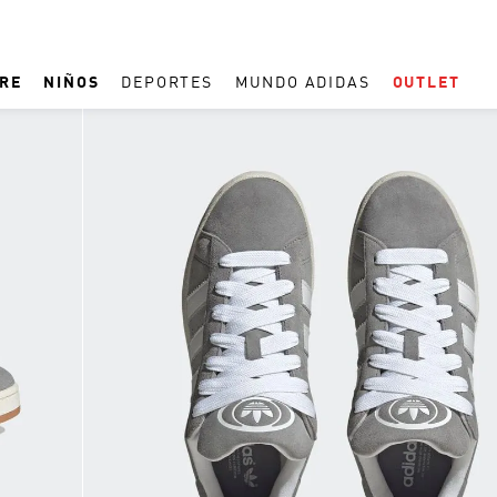
RE
NIÑOS
DEPORTES
MUNDO ADIDAS
OUTLET
TÉRMINOS MÁS BUSCADOS
1
.
ESPAÑA
2
.
REAL MADRID
3
.
ARGENTINA
4
.
ZAPATILLAS
5
.
TACOS
6
.
F50
7
.
TAQUILLOS
8
.
PREDATOR