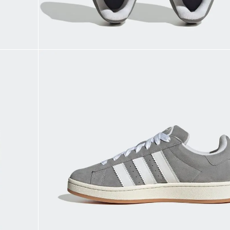
9
.
CHANCLETAS
10
.
JAPÓN