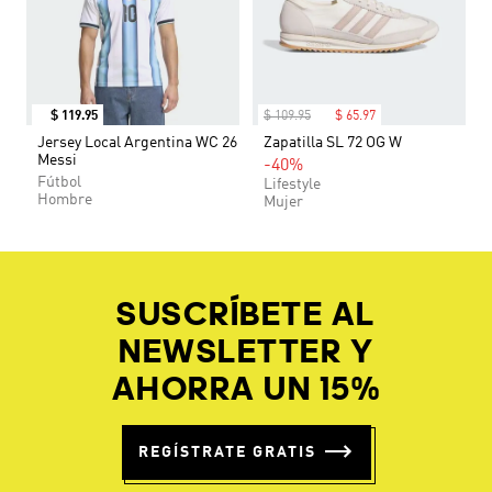
$
119
.
95
$
109
.
95
$
65
.
97
Jersey Local Argentina WC 26
Zapatilla SL 72 OG W
Messi
-40%
Fútbol
Lifestyle
Hombre
Mujer
SUSCRÍBETE AL
NEWSLETTER Y
AHORRA UN 15%
REGÍSTRATE GRATIS