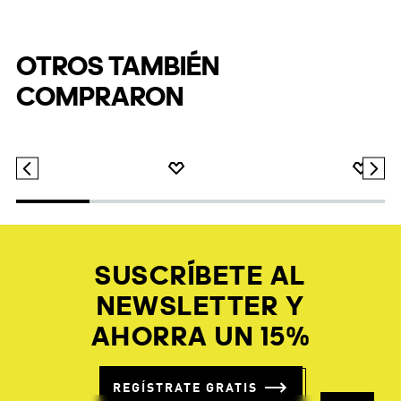
Grand Court Niños
creadores de tendencias de hoy.
OTROS TAMBIÉN
COMPRARON
$
109
.
95
$
76
.
97
$
64
.
95
Zapatilla SUPERSTAR II W
Zapatilla Marvel Avengers
Grand Court Niños