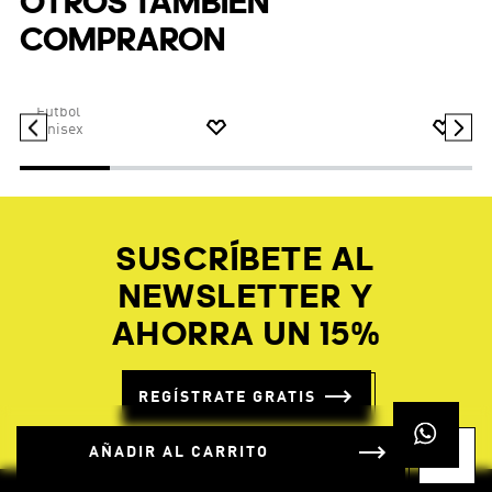
$
89
.
95
Zapatilla Adistar Control 5
LED Pixar Toy Story Niños
OTROS TAMBIÉN
COMPRARON
$
94
.
95
$
56
.
97
Taquillos F50 LEAGUE TF
AÑADIR AL CARRITO
Fútbol
Unisex