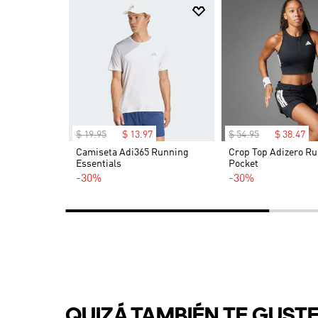
$
19
.
95
$
13
.
97
$
54
.
95
$
38
.
47
ing ADI365
Camiseta Adi365 Running
Crop Top Adizero Ru
Essentials
Pocket
-30%
-30%
QUIZÁ TAMBIÉN TE GUST