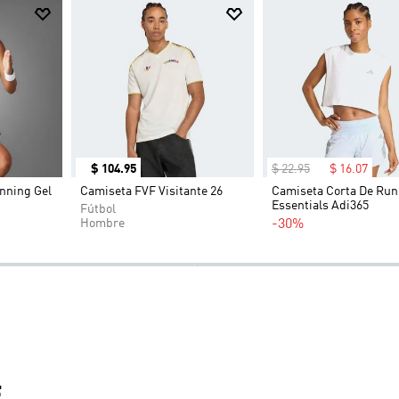
$
104
.
95
$
22
.
95
$
16
.
07
nning Gel
Camiseta FVF Visitante 26
Camiseta Corta De Run
Essentials Adi365
Fútbol
Hombre
-30%
E