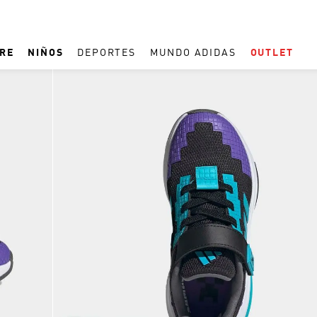
RE
NIÑOS
DEPORTES
MUNDO ADIDAS
OUTLET
TÉRMINOS MÁS BUSCADOS
1
.
REAL MADRID
2
.
ESPAÑA
3
.
ZAPATILLAS
4
.
ARGENTINA
5
.
TACOS
6
.
F50
7
.
TAQUILLOS
8
.
CAMPUS