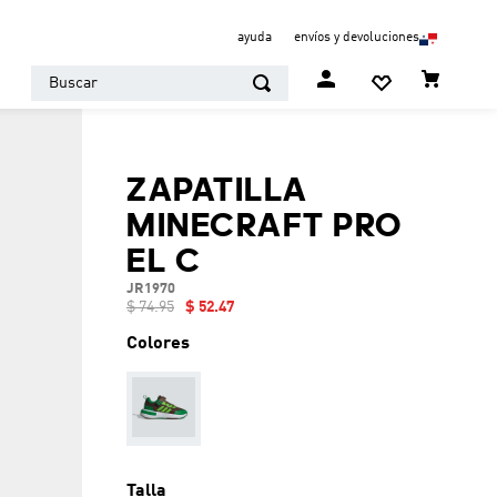
ayuda
envíos y devoluciones
Buscar
ZAPATILLA
MINECRAFT PRO
EL C
JR1970
$
74
.
95
$
52
.
47
Colores
Talla