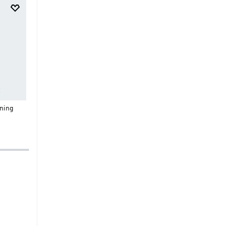
$
29
.
95
$
20
.
97
$
159
.
95
$
95
.
97
Shorts Adi365 Running
Real Madrid ADIDAS Z.N.E
ning
Essentials
Sudadera Anthem
-30%
-40%