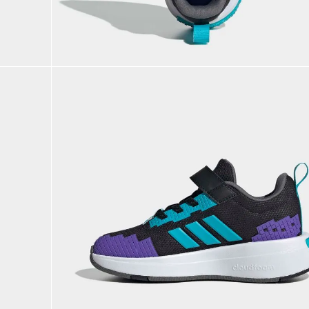
9
.
PREDATOR
10
.
DROPSET