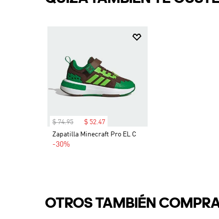
$
74
.
95
$
52
.
47
Zapatilla Minecraft Pro EL C
-30%
OTROS TAMBIÉN COMPR