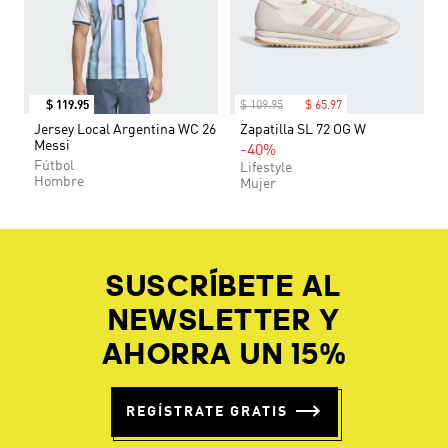
$
119
.
95
$
109
.
95
$
65
.
97
Jersey Local Argentina WC 26
Zapatilla SL 72 OG W
Messi
-40%
Fútbol
Lifestyle
Hombre
Mujer
SUSCRÍBETE AL
NEWSLETTER Y
AHORRA UN 15%
REGÍSTRATE GRATIS