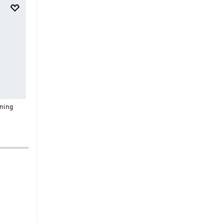
$
29
.
95
$
20
.
97
$
159
.
95
$
95
.
97
Shorts Adi365 Running
Real Madrid ADIDAS Z.N.E
ning
Essentials
Sudadera Anthem
-30%
-40%