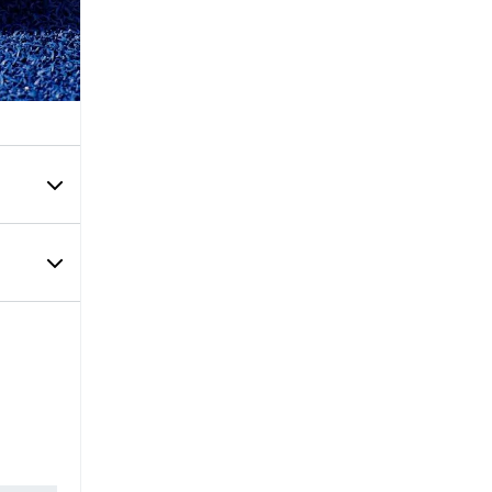
textil
iones
contiene
ndencia