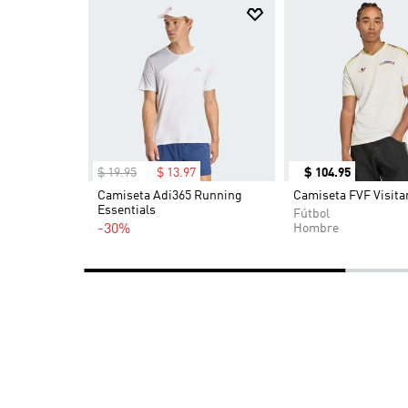
$
19
.
95
$
13
.
97
$
104
.
95
ing ADI365
Camiseta Adi365 Running
Camiseta FVF Visita
Essentials
Fútbol
-30%
Hombre