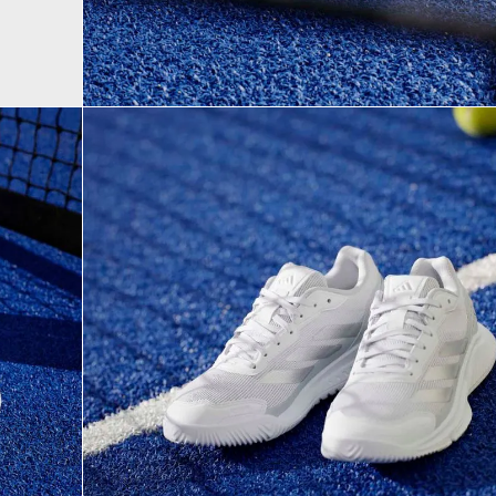
9
.
CAMPUS
10
.
DROPSET