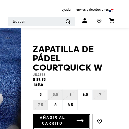
ayuda
envíos y devoluciones
Buscar
ZAPATILLA DE
PÁDEL
COURTQUICK W
JR4658
$
89
.
95
Talla
5
5.5
6
6.5
7
7.5
8
8.5
AÑADIR AL
CARRITO