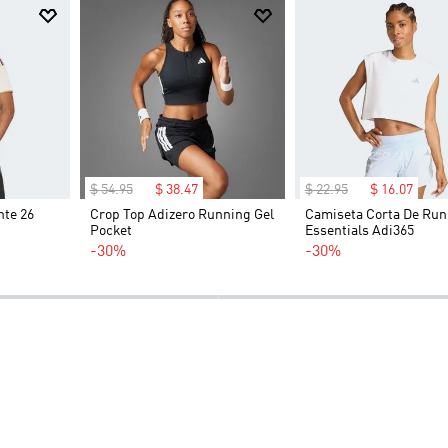
$
54
.
95
$
38
.
47
$
22
.
95
$
16
.
07
nte 26
Crop Top Adizero Running Gel
Camiseta Corta De Run
Pocket
Essentials Adi365
-30%
-30%