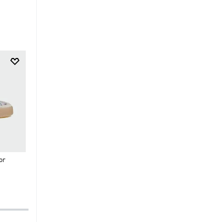
$
69
.
95
$
69
.
95
Zapatilla Campus 00S Adidas
Zapatilla Gamechaser
or
Liberty London Con Tira
Ajustable