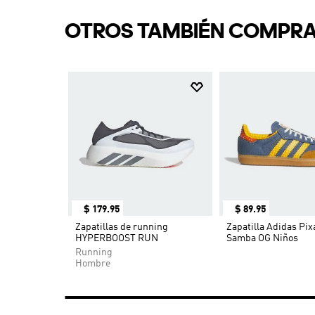
OTROS TAMBIÉN COMPR
7
$
179
.
95
$
89
.
95
mith Freizeit
Zapatillas de running
Zapatilla Adidas Pix
HYPERBOOST RUN
Samba OG Niños
Running
Hombre