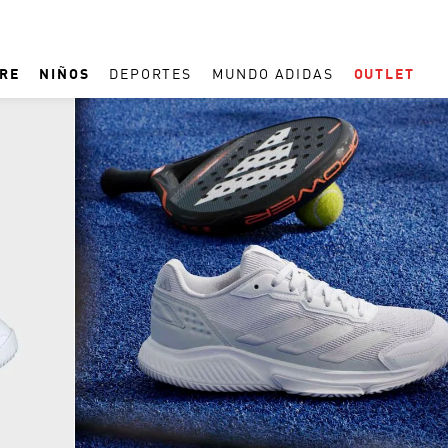
RE
NIÑOS
DEPORTES
MUNDO ADIDAS
OUTLET
TÉRMINOS MÁS BUSCADOS
1
.
ESPAÑA
2
.
REAL MADRID
3
.
ZAPATILLAS
4
.
ARGENTINA
5
.
TACOS
6
.
F50
7
.
TAQUILLOS
8
.
PREDATOR