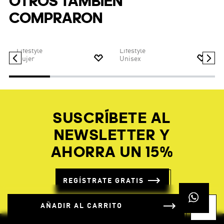
OTROS TAMBIÉN
COMPRARON
$
149
.
95
AÑADIR AL CARRITO
s)
ZAPATILLA ADISTAR
CONTROL 5