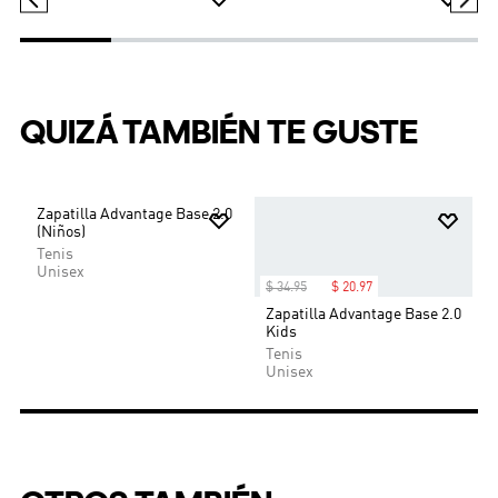
aventuras en el patio de recreo y el parque.
$
109
.
95
$
76
.
97
$
39
.
95
Zapatilla SUPERSTAR II W
Zapatilla Advantage Bebés
-30%
QUIZÁ TAMBIÉN TE GUSTE
$
34
.
95
Zapatilla Advantage Base 2.0
(Niños)