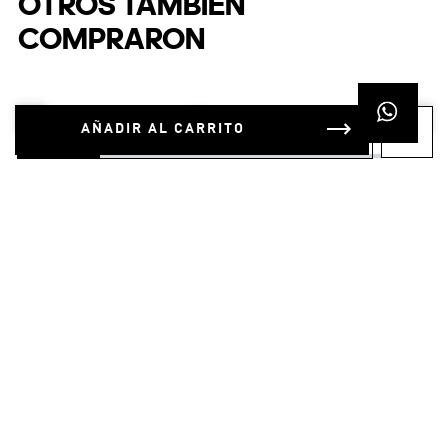
Tenis
Unisex
$
34
.
95
$
20
.
97
Zapatilla Advantage Base 2.0
Kids
-40%
AÑADIR AL CARRITO
Tenis
Unisex
OTROS TAMBIÉN
COMPRARON
$
109
.
95
$
76
.
97
$
39
.
95