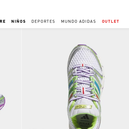
RE
NIÑOS
DEPORTES
MUNDO ADIDAS
OUTLET
TÉRMINOS MÁS BUSCADOS
1
.
ESPAÑA
2
.
REAL MADRID
3
.
ARGENTINA
4
.
ZAPATILLAS
5
.
TACOS
6
.
F50
7
.
TAQUILLOS
8
.
PREDATOR