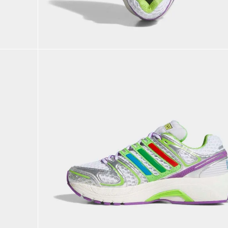
9
.
CHANCLETAS
10
.
JAPÓN