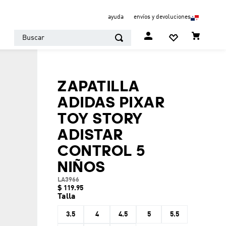
ayuda
envíos y devoluciones
Buscar
ZAPATILLA
ADIDAS PIXAR
TOY STORY
ADISTAR
CONTROL 5
NIÑOS
LA3966
$
119
.
95
Talla
3.5
4
4.5
5
5.5