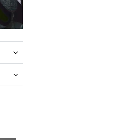
lasmar La
co Ofrece
ivos De
 Segura
e Buscan