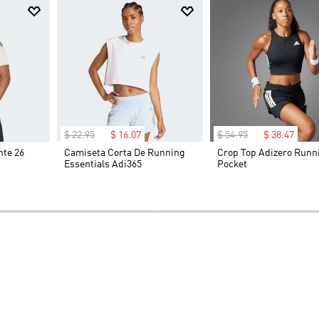
$
22
.
95
$
16
.
07
$
54
.
95
$
38
.
47
nte 26
Camiseta Corta De Running
Crop Top Adizero Runn
Essentials Adi365
Pocket
-30%
-30%