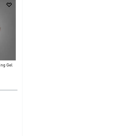
$
29
.
95
$
20
.
97
$
149
.
95
Shorts Adi365 Running
Camiseta Visitante Autént
ing Gel
Essentials
Argentina WC 26
-30%
Fútbol
Hombre