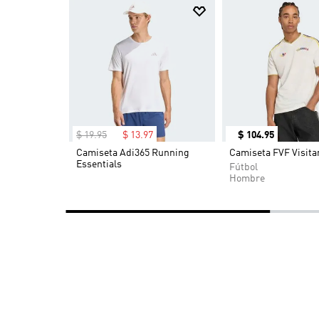
Calidad Y Estilo Para Sus Hijos.
$
19
.
95
$
13
.
97
$
104
.
95
 De Running
Camiseta Adi365 Running
Camiseta FVF Visita
 3 Rayas
Essentials
Fútbol
-30%
Hombre