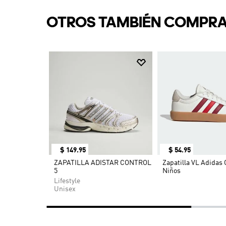
OTROS TAMBIÉN COMPR
$
149
.
95
$
54
.
95
 3.0
ZAPATILLA ADISTAR CONTROL
Zapatilla VL Adidas 
5
Niños
Lifestyle
Unisex