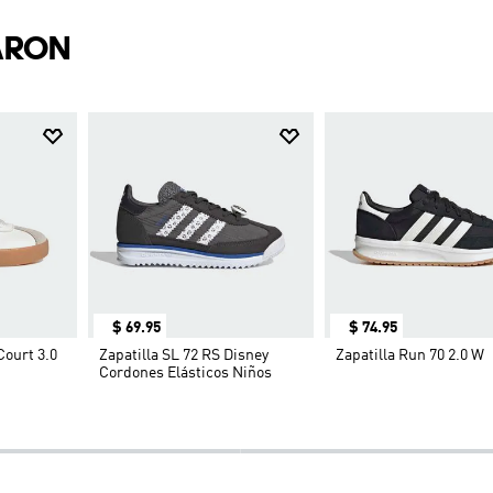
ARON
$
69
.
95
$
74
.
95
Court 3.0
Zapatilla SL 72 RS Disney
Zapatilla Run 70 2.0 W
Cordones Elásticos Niños