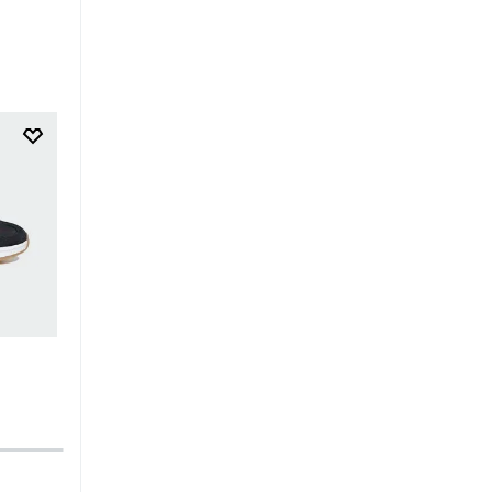
$
69
.
95
$
69
.
95
Tacos De Fútbol TF F50 Club
Zapatilla Adifom Supersta
Adidas Disney Niños