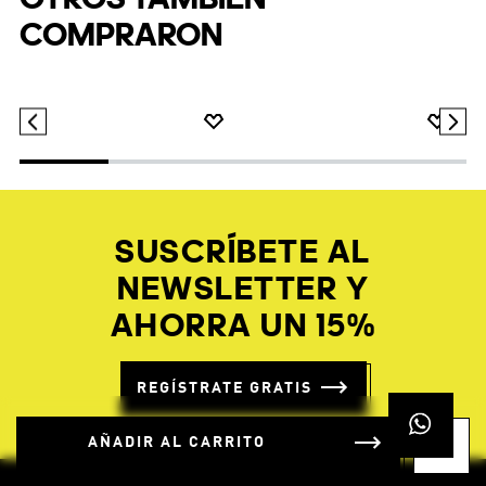
franquicia Grand Court con unos tenis que te ayudarán
a mantenerte cómodo y con estilo.
OTROS TAMBIÉN
COMPRARON
$
109
.
95
$
76
.
97
$
49
.
95
AÑADIR AL CARRITO
Zapatilla SUPERSTAR II W
Zapatilla Tensaur Run 3.0
Junior
-30%