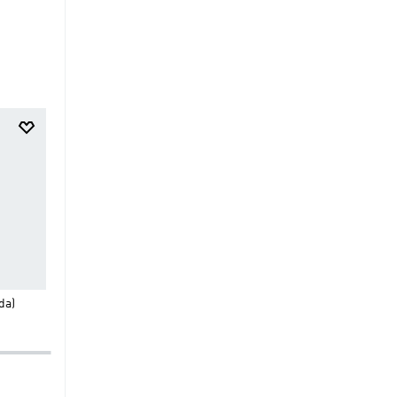
$
59
.
95
$
129
.
95
Falda Adibreak
Vestido de Tenis Pro Clim
da)