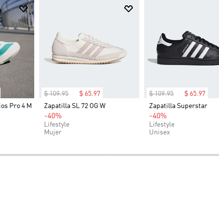
$
109
.
95
$
65
.
97
$
109
.
95
$
65
.
97
ios Pro 4 M
Zapatilla SL 72 OG W
Zapatilla Superstar
-40%
-40%
Lifestyle
Lifestyle
Mujer
Unisex