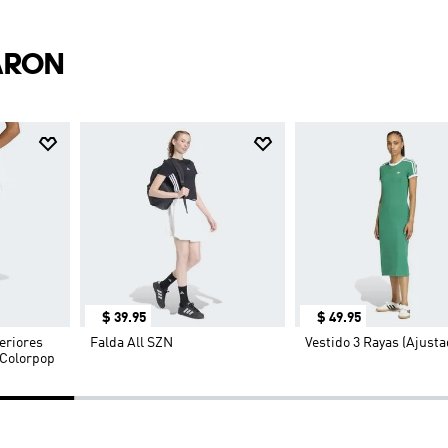
ARON
$
39
.
95
$
49
.
95
eriores
Falda All SZN
Vestido 3 Rayas (Ajusta
 Colorpop