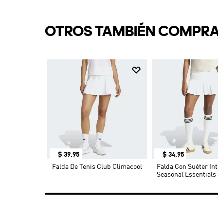
OTROS TAMBIÉN COMPR
$
39
.
95
$
34
.
95
Pro Climacool
Falda De Tenis Club Climacool
Falda Con Suéter Int
Seasonal Essentials