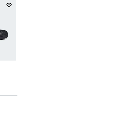
$
249
.
95
$
149
.
97
$
34
.
95
$
20
.
97
Zapatilla Adizero Adios Pro 4 W
Zapatilla Advantage Base 
Kids
-40%
-40%
Running
Mujer
Tenis
Unisex