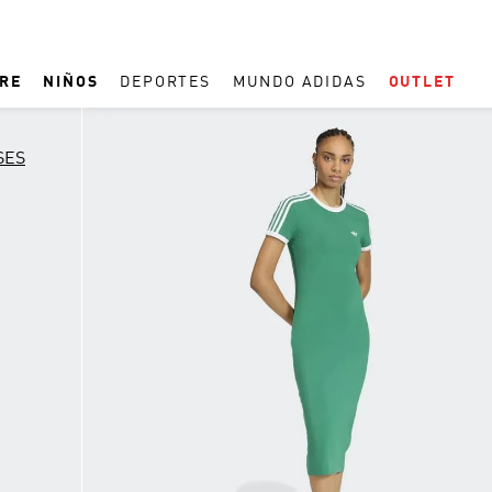
RE
NIÑOS
DEPORTES
MUNDO ADIDAS
OUTLET
TÉRMINOS MÁS BUSCADOS
SES
1
.
REAL MADRID
2
.
ESPAÑA
3
.
ZAPATILLAS
4
.
ARGENTINA
5
.
TACOS
6
.
F50
7
.
TAQUILLOS
8
.
CAMPUS