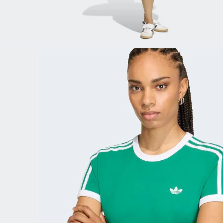
9
.
PREDATOR
10
.
DROPSET