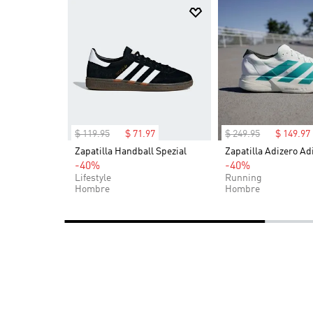
estilo allá donde vayas.
$
119
.
95
$
71
.
97
$
249
.
95
$
149
.
97
OG (Niños)
Zapatilla Handball Spezial
Zapatilla Adizero Ad
-40%
-40%
Lifestyle
Running
Hombre
Hombre