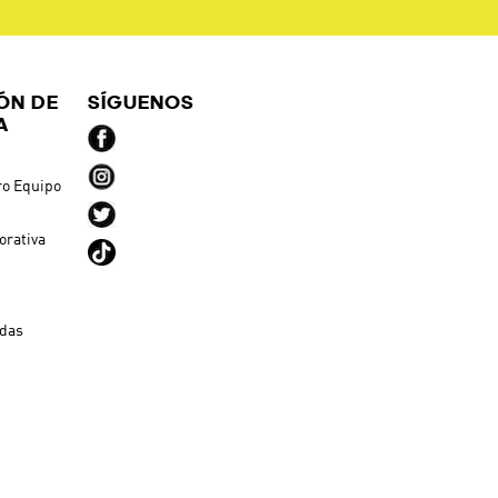
ÓN DE
SÍGUENOS
A
ro Equipo
orativa
ndas