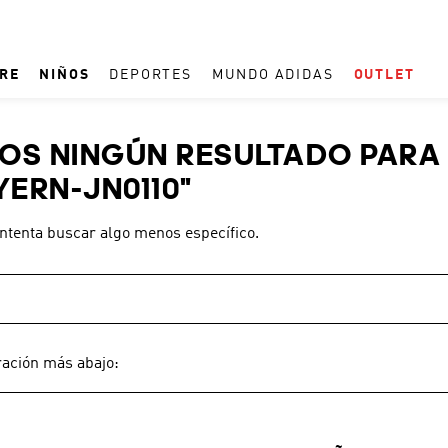
RE
NIÑOS
DEPORTES
MUNDO ADIDAS
OUTLET
TÉRMINOS MÁS BUSCADOS
S NINGÚN RESULTADO PARA 
1
.
ESPAÑA
ERN-JN0110
"
2
.
REAL MADRID
intenta buscar algo menos específico.
3
.
ARGENTINA
4
.
ZAPATILLAS
5
.
TACOS
6
.
F50
ración más abajo:
7
.
TAQUILLOS
8
.
PREDATOR