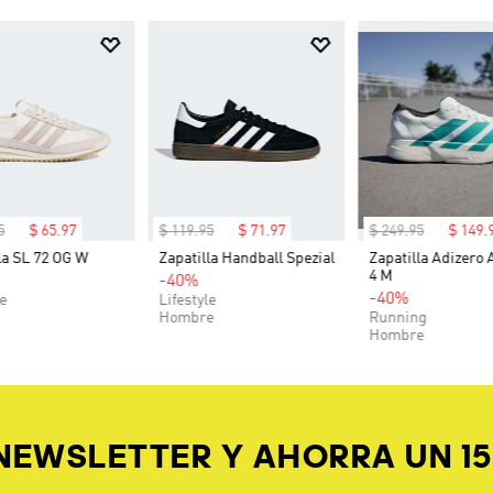
5
$
65
.
97
$
119
.
95
$
71
.
97
$
249
.
95
$
149
.
la SL 72 OG W
Zapatilla Handball Spezial
Zapatilla Adizero 
4 M
-40%
-40%
le
Lifestyle
Hombre
Running
Hombre
 NEWSLETTER Y AHORRA UN 1