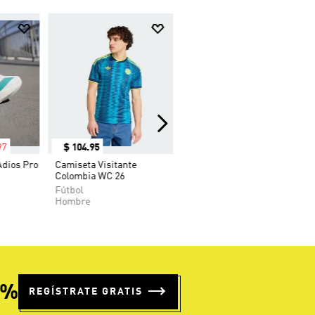
97
$
104
.
95
Adios Pro
Camiseta Visitante
Colombia WC 26
Fútbol
Hombre
5%
REGÍSTRATE GRATIS