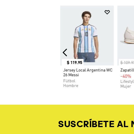
$
119
.
95
$
109
.
9
Jersey Local Argentina WC
Zapatil
26 Messi
-40%
Fútbol
Lifesty
Hombre
Mujer
SUSCRÍBETE AL