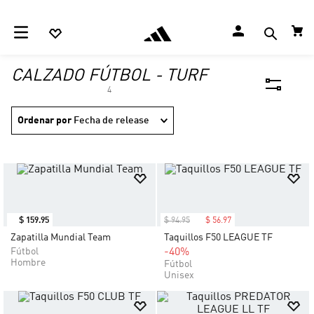
CALZADO FÚTBOL - TURF
4
Ordenar por
Fecha de release
$
159
.
95
$
94
.
95
$
56
.
97
Zapatilla Mundial Team
Taquillos F50 LEAGUE TF
Fútbol
-40%
Hombre
Fútbol
Unisex