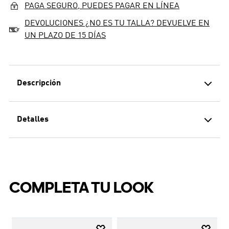
PAGA SEGURO, PUEDES PAGAR EN LÍNEA
DEVOLUCIONES ¿NO ES TU TALLA? DEVUELVE EN
UN PLAZO DE 15 DÍAS
Descripción
Detalles
GUAYOS DE FÚTBOL CON
TECNOLOGÍA FUSIONFEEL PARA
MAYOR COMODIDAD EN LA
CANCHA.
Los guayos de fútbol Copa Pure IV League para
COMPLETA TU LOOK
césped artificial están diseñados para jóvenes
futbolistas apasionados por este deporte. Estos
MOSTRAR MÁS
guayos aportan un toque de clase a la cancha, además
de un ajuste cómodo. La tecnología adidas Fusionfeel