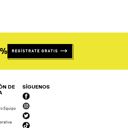
$
44
.
95
$
39
.
95
Shorts Local Selección
Shorts Adi365 Running
Argentina 26- Niños
Essentials 2 En 1