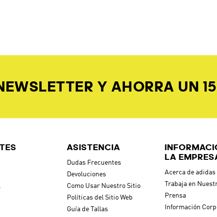
ARON
$
44
.
95
$
49
.
95
Climacool
Shorts De Tenis Club Climacool
Shorts Soft Lux