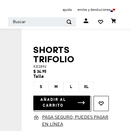
ayuda
envíos y devoluciones
Buscar
SHORTS
TRIFOLIO
KE2892
$
34
.
95
Talla
S
M
L
XL
AÑADIR AL
CARRITO
PAGA SEGURO, PUEDES PAGAR
EN LÍNEA