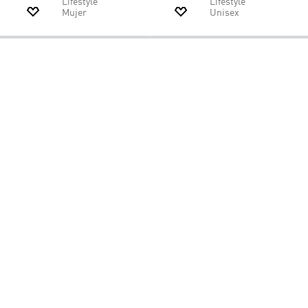
$
109
.
95
$
65
.
97
$
109
.
95
$
65
.
97
pezial
Zapatilla SL 72 OG W
Zapatilla Superstar
-40%
-40%
Lifestyle
Lifestyle
Mujer
Unisex