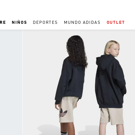
RE
NIÑOS
DEPORTES
MUNDO ADIDAS
OUTLET
TÉRMINOS MÁS BUSCADOS
1
.
REAL MADRID
2
.
ESPAÑA
3
.
ZAPATILLAS
4
.
ARGENTINA
5
.
TACOS
6
.
F50
7
.
TAQUILLOS
8
.
PREDATOR