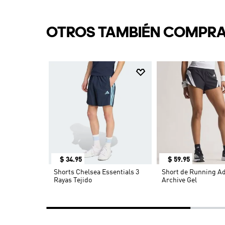
OTROS TAMBIÉN COMPR
$
34
.
95
$
59
.
95
tials
Shorts Chelsea Essentials 3
Short de Running Ad
Rayas Tejido
Archive Gel