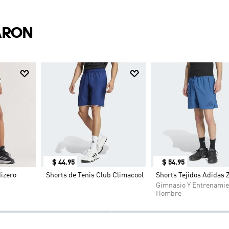
ARON
$
44
.
95
$
54
.
95
izero
Shorts de Tenis Club Climacool
Shorts Tejidos Adidas 
Gimnasio Y Entrenamie
Hombre