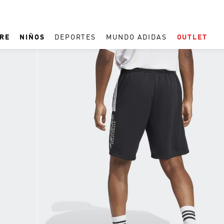
RE
NIÑOS
DEPORTES
MUNDO ADIDAS
OUTLET
TÉRMINOS MÁS BUSCADOS
1
.
ESPAÑA
2
.
REAL MADRID
3
.
ARGENTINA
4
.
ZAPATILLAS
5
.
TACOS
6
.
F50
7
.
TAQUILLOS
8
.
PREDATOR