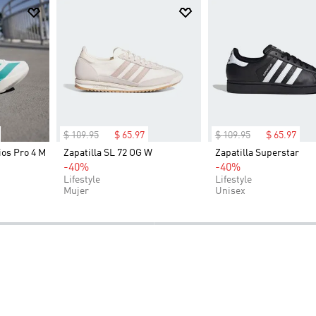
$
109
.
95
$
65
.
97
$
109
.
95
$
65
.
97
ios Pro 4 M
Zapatilla SL 72 OG W
Zapatilla Superstar
-40%
-40%
Lifestyle
Lifestyle
Mujer
Unisex