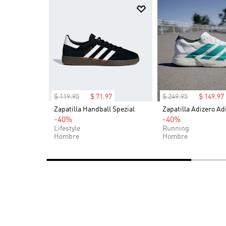
$
119
.
95
$
71
.
97
$
249
.
95
$
149
.
97
OG (Niños)
Zapatilla Handball Spezial
Zapatilla Adizero Ad
-40%
-40%
Lifestyle
Running
Hombre
Hombre