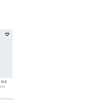
$
44
.
95
$
49
.
95
Shorts Club Tennis Climacool 3
Shorts Designed-For-Trai
Z.N.E.
Bandas
nto