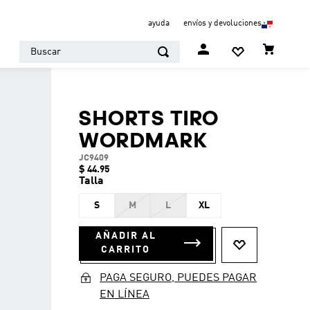
ayuda
envíos y devoluciones
Buscar
SHORTS TIRO
WORDMARK
JC9409
$
44
.
95
Talla
S
M
L
XL
AÑADIR AL
CARRITO
PAGA SEGURO, PUEDES PAGAR
EN LÍNEA