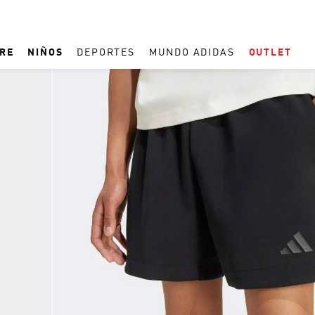
RE
NIÑOS
DEPORTES
MUNDO ADIDAS
OUTLET
TÉRMINOS MÁS BUSCADOS
1
.
ESPAÑA
2
.
REAL MADRID
3
.
ARGENTINA
4
.
ZAPATILLAS
5
.
TACOS
6
.
F50
7
.
TAQUILLOS
8
.
PREDATOR