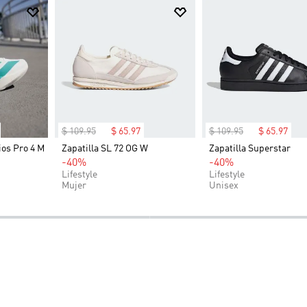
$
109
.
95
$
65
.
97
$
109
.
95
$
65
.
97
ios Pro 4 M
Zapatilla SL 72 OG W
Zapatilla Superstar
-40%
-40%
Lifestyle
Lifestyle
Mujer
Unisex