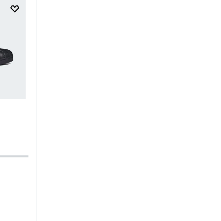
$
249
.
95
$
149
.
97
$
34
.
95
$
20
.
97
Zapatilla Adizero Adios Pro 4 W
Zapatilla Advantage Base 
Kids
-40%
-40%
Running
Mujer
Tenis
Unisex