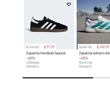
$
119
.
95
$
71
.
97
$
249
.
95
$
149
.
97
OG (Niños)
Zapatilla Handball Spezial
Zapatilla Adizero Ad
-40%
-40%
Lifestyle
Running
Hombre
Hombre