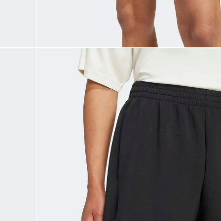
9
.
CHANCLETAS
10
.
JAPÓN