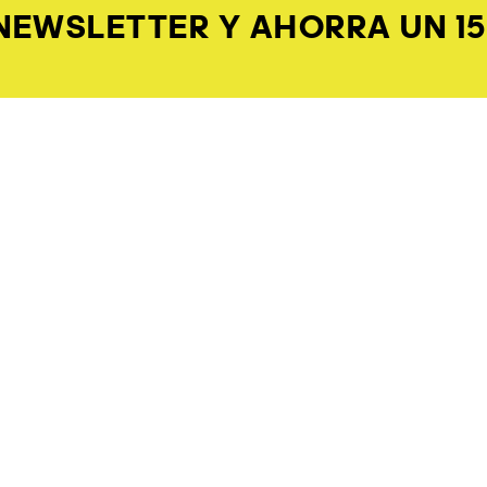
 NEWSLETTER Y AHORRA UN 1
TES
ASISTENCIA
INFORMACI
LA EMPRES
Dudas Frecuentes
Acerca de adidas
Devoluciones
Trabaja en Nuest
l
Como Usar Nuestro Sitio
Prensa
Políticas del Sitio Web
Información Corp
Guía de Tallas
CIONES
Mapa del Sitio
TIENDAS
t
Buscador de Tie
h