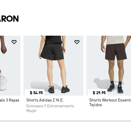
ARON
$
54
.
95
$
29
.
95
als 3 Rayas
Shorts Adidas Z.N.E.
Shorts Workout Essenti
Tejidos
Gimnasio Y Entrenamiento
Mujer