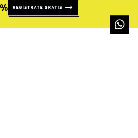
5%
REGÍSTRATE GRATIS
ÓN DE
SÍGUENOS
A
ro Equipo
orativa
ndas