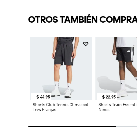
OTROS TAMBIÉN COMPR
$
44
.
95
$
22
.
95
h Terry
Shorts Club Tennis Climacool
Shorts Train Essenti
Tres Franjas
Niños