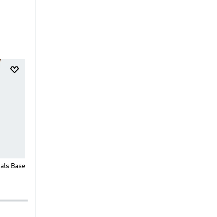
$
44
.
95
$
39
.
95
Shorts Tiro Wordmark
Shorts Firebird Classic
als Base