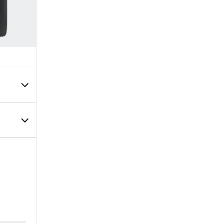
rzo.
gado,
con
e el
stos