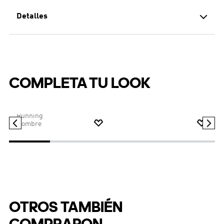
Detalles
SHORTS CÓMODOS CON CINTURA
ELÁSTICA PARA SIMPLIFICAR EL
USO DIARIO.
Fomenta el estilo de vida activo de tu hijo con la
comodidad de estos SHORTS ESSENTIALS. Con un
COMPLETA TU LOOK
corte clásico y un material suave, ofrece una
sensación relajada ideal para jugar al aire libre. La
MOSTRAR MÁS
cintura totalmente elástica con cordones exteriores
proporciona un corte ajustado que permite adaptarlo
fácilmente a medida que crecen. Confeccionados con
un lujoso tejido de felpa francesa, estos shorts son
suaves con la piel y a la vez resistentes al desgaste.
$
64
.
95
$
22
.
95
Las 3 Rayas emblemáticas y el logo bordado le dan un
L
Shorts de Running adi365
Shorts Train Essentials
2en1 M
toque sutil de estilo, ayudando a que tu hijo se vea tan
Running
bien como se siente. Disfruta de una gran comodidad
Hombre
y facilidad de uso con estos shorts de adidas
confiables para usar a diario.