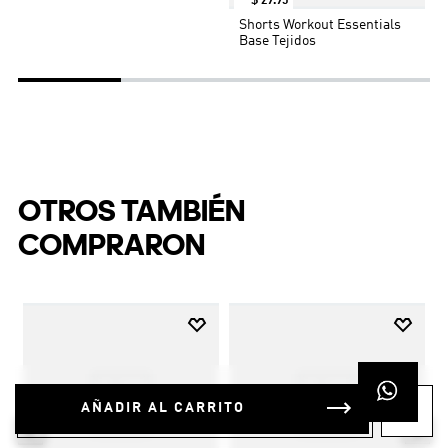
$
29
.
95
reciclados. Al utilizar materiales reciclados,
Shorts Workout Essentials
Base Tejidos
disminuimos los residuos, nuestra dependencia de los
recursos finitos y la huella que generan los productos
que fabricamos.
OTROS TAMBIÉN
COMPRARON
AÑADIR AL CARRITO