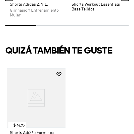
muestran el estilo adidas y ayudan a la visibilidad.
Mantén lo esencial cerca con el bolsillo con cierre y
dos bolsillos más pequeños en la cintura. Celebramos
la alegría de correr con confianza con estos shorts
prácticos y elegantes.
$
54
.
95
$
29
.
95
Shorts Adidas Z.N.E.
Shorts Workout Essentials
Base Tejidos
Gimnasio Y Entrenamiento
Mujer
QUIZÁ TAMBIÉN TE GUSTE