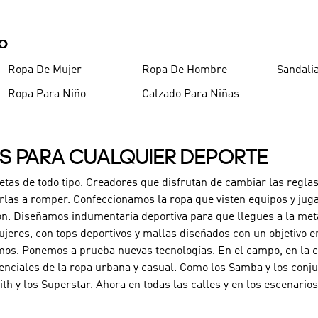
9
.
CHANCLETAS
10
.
JAPÓN
DO
Ropa De Mujer
Ropa De Hombre
Sandali
Ropa Para Niño
Calzado Para Niñas
ES PARA CUALQUIER DEPORTE
letas de todo tipo. Creadores que disfrutan de cambiar las reglas
rlas a romper. Confeccionamos la ropa que visten equipos y jug
ón. Diseñamos indumentaria deportiva para que llegues a la met
jeres, con tops deportivos y mallas diseñados con un objetivo e
os. Ponemos a prueba nuevas tecnologías. En el campo, en la can
enciales de la ropa urbana y casual. Como los Samba y los conj
ith y los Superstar. Ahora en todas las calles y en los escenari