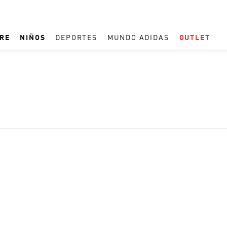
RE
NIÑOS
DEPORTES
MUNDO ADIDAS
OUTLET
TÉRMINOS MÁS BUSCADOS
1
.
ESPAÑA
2
.
REAL MADRID
3
.
ARGENTINA
4
.
ZAPATILLAS
5
.
TACOS
6
.
F50
7
.
TAQUILLOS
8
.
PREDATOR