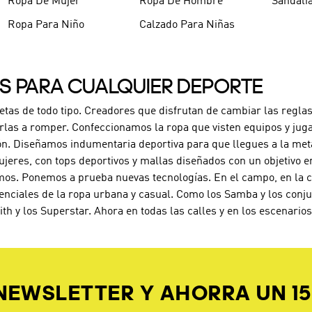
Ropa De Mujer
Ropa De Hombre
Sandali
Ropa Para Niño
Calzado Para Niñas
ES PARA CUALQUIER DEPORTE
letas de todo tipo. Creadores que disfrutan de cambiar las reglas
rlas a romper. Confeccionamos la ropa que visten equipos y jug
ón. Diseñamos indumentaria deportiva para que llegues a la met
jeres, con tops deportivos y mallas diseñados con un objetivo e
os. Ponemos a prueba nuevas tecnologías. En el campo, en la can
enciales de la ropa urbana y casual. Como los Samba y los conj
ith y los Superstar. Ahora en todas las calles y en los escenari
 NEWSLETTER Y AHORRA UN 1