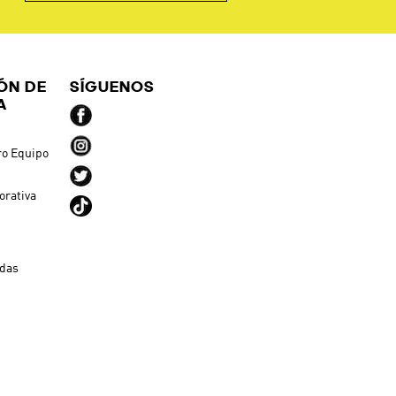
ÓN DE
SÍGUENOS
A
ro Equipo
orativa
ndas