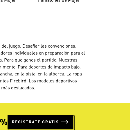
as Mujer
Pantalones de Mujer
 del juego. Desafiar las convenciones.
adores individuales en preparación para el
a. Para que ganes el partido. Nuestras
n mente. Para deportes de impacto bajo,
cha, en la pista, en la alberca. La ropa
untos Firebird. Los modelos deportivos
os más destacados.
5%
REGÍSTRATE GRATIS