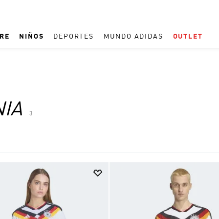
RE
NIÑOS
DEPORTES
MUNDO ADIDAS
OUTLET
TÉRMINOS MÁS BUSCADOS
1
.
ESPAÑA
2
.
REAL MADRID
IA
3
3
.
ARGENTINA
4
.
ZAPATILLAS
5
.
TACOS
6
.
F50
7
.
TAQUILLOS
8
.
PREDATOR