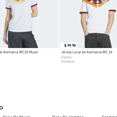
9
.
CHANCLETAS
10
.
JAPÓN
$
99
.
95
al Alemania WC26 Mujer
Jersey Local de Alemania WC 26
Fútbol
Hombre
DO