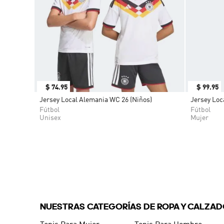
$
74
.
95
$
99
.
95
Jersey Local Alemania WC 26 (Niños)
Jersey Loc
Fútbol
Fútbol
Unisex
Mujer
NUESTRAS CATEGORÍAS DE ROPA Y CALZA