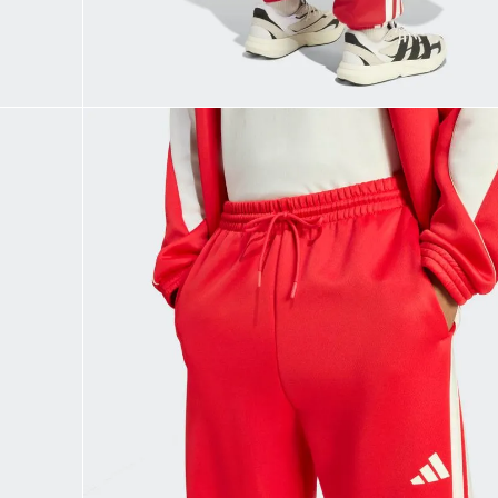
9
.
CHANCLETAS
10
.
JAPÓN