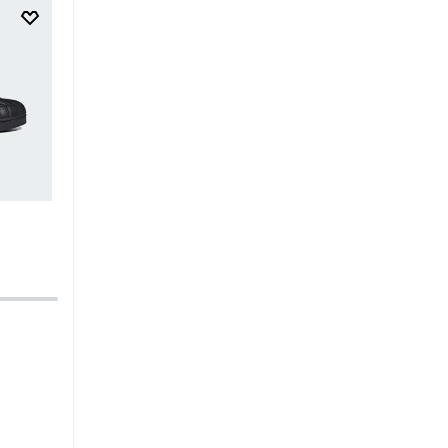
$
249
.
95
$
149
.
97
$
34
.
95
$
20
.
97
Zapatilla Adizero Adios Pro 4 W
Zapatilla Advantage Base 
Kids
-40%
-40%
Running
Mujer
Tenis
Unisex