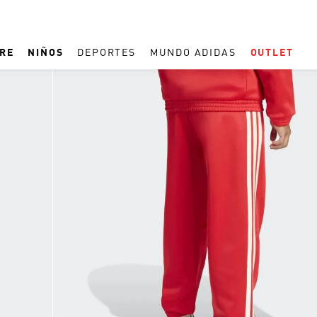
RE
NIÑOS
DEPORTES
MUNDO ADIDAS
OUTLET
TÉRMINOS MÁS BUSCADOS
1
.
ESPAÑA
2
.
REAL MADRID
3
.
ARGENTINA
4
.
ZAPATILLAS
5
.
TACOS
6
.
F50
7
.
TAQUILLOS
8
.
PREDATOR