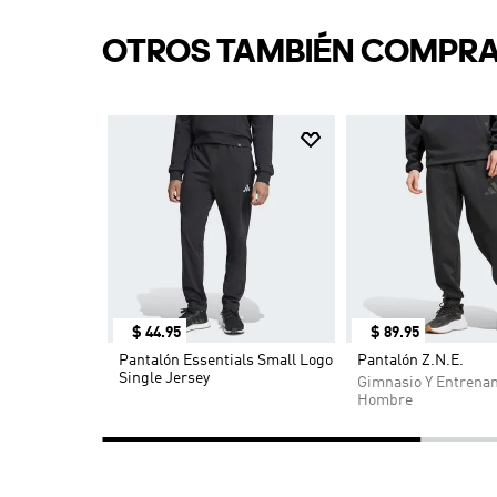
OTROS TAMBIÉN COMPR
$
44
.
95
$
89
.
95
ing Tiro 26
Pantalón Essentials Small Logo
Pantalón Z.N.E.
Single Jersey
Gimnasio Y Entrena
Hombre