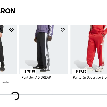
ARON
$
79
.
95
$
69
.
95
Pantalón ADIBREAK
Pantalón Deportivo St
miento