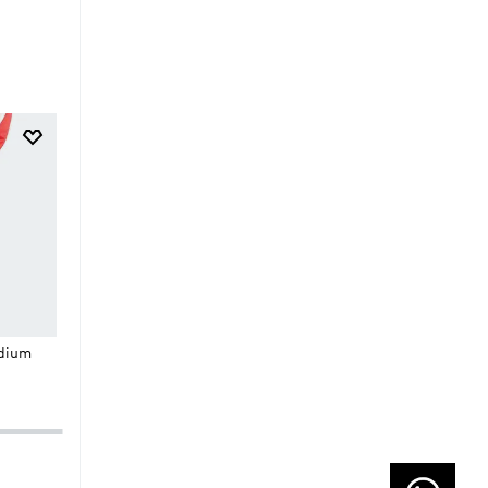
$
54
.
95
$
69
.
95
Pantalón FeelReady Workout
Pantalón Soft Lux Diseño
adium
Essentials
Acampanado