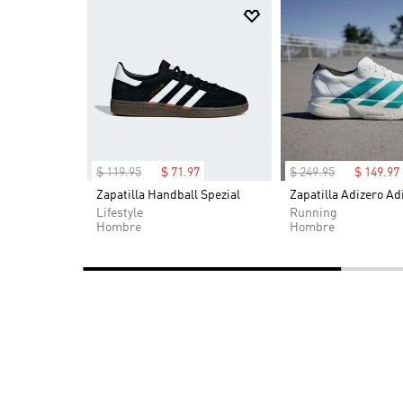
$
119
.
95
$
71
.
97
$
249
.
95
$
149
.
97
OG (Niños)
Zapatilla Handball Spezial
Zapatilla Adizero Ad
-40%
-40%
Lifestyle
Running
Hombre
Hombre