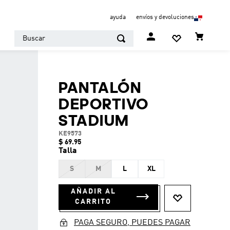
ayuda
envíos y devoluciones
Buscar
PANTALÓN
DEPORTIVO
STADIUM
KE9573
$
69
.
95
Talla
S
M
L
XL
AÑADIR AL
CARRITO
PAGA SEGURO, PUEDES PAGAR