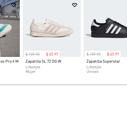
$
109
.
95
$
65
.
97
$
109
.
95
$
65
.
97
ios Pro 4 M
Zapatilla SL 72 OG W
Zapatilla Superstar
-40%
-40%
Lifestyle
Lifestyle
Mujer
Unisex