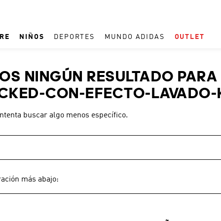
RE
NIÑOS
DEPORTES
MUNDO ADIDAS
OUTLET
TÉRMINOS MÁS BUSCADOS
S NINGÚN RESULTADO PARA 
1
.
ESPAÑA
CKED-CON-EFECTO-LAVADO-
2
.
REAL MADRID
intenta buscar algo menos específico.
3
.
ARGENTINA
4
.
ZAPATILLAS
5
.
TACOS
6
.
F50
ración más abajo:
7
.
TAQUILLOS
8
.
PREDATOR