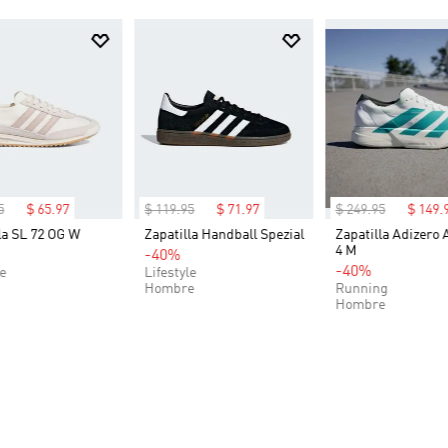
5
$
65
.
97
$
119
.
95
$
71
.
97
$
249
.
95
$
149
.
la SL 72 OG W
Zapatilla Handball Spezial
Zapatilla Adizero 
4 M
-40%
-40%
le
Lifestyle
Hombre
Running
Hombre