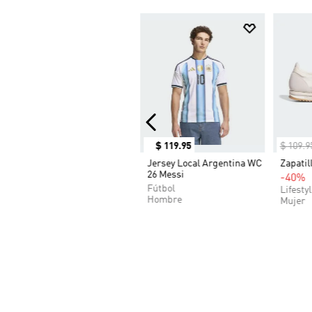
$
119
.
95
$
109
.
9
Jersey Local Argentina WC
Zapatil
26 Messi
-40%
Fútbol
Lifesty
Hombre
Mujer