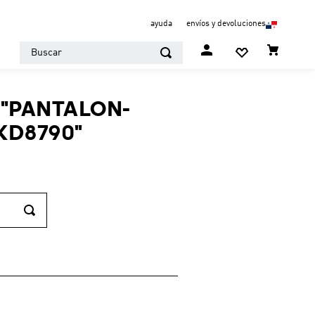
ayuda
envíos y devoluciones
Buscar
"
PANTALON-
KD8790
"