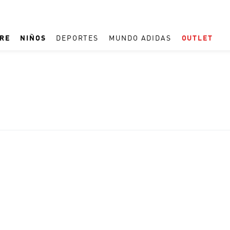
RE
NIÑOS
DEPORTES
MUNDO ADIDAS
OUTLET
TÉRMINOS MÁS BUSCADOS
1
.
ESPAÑA
2
.
REAL MADRID
3
.
ARGENTINA
4
.
ZAPATILLAS
5
.
TACOS
6
.
F50
7
.
TAQUILLOS
8
.
PREDATOR