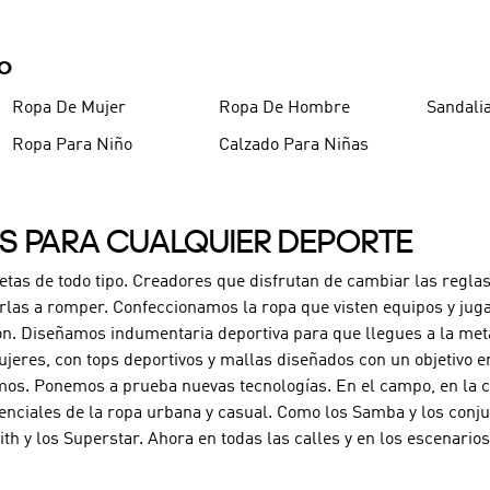
9
.
CHANCLETAS
10
.
JAPÓN
DO
Ropa De Mujer
Ropa De Hombre
Sandali
Ropa Para Niño
Calzado Para Niñas
ES PARA CUALQUIER DEPORTE
letas de todo tipo. Creadores que disfrutan de cambiar las reglas
rlas a romper. Confeccionamos la ropa que visten equipos y jug
ón. Diseñamos indumentaria deportiva para que llegues a la met
jeres, con tops deportivos y mallas diseñados con un objetivo e
os. Ponemos a prueba nuevas tecnologías. En el campo, en la can
enciales de la ropa urbana y casual. Como los Samba y los conj
ith y los Superstar. Ahora en todas las calles y en los escenari