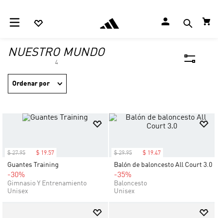
NUESTRO MUNDO
4
Ordenar por
$
27
.
95
$
19
.
57
$
29
.
95
$
19
.
47
Guantes Training
Balón de baloncesto All Court 3.0
-30%
-35%
Gimnasio Y Entrenamiento
Baloncesto
Unisex
Unisex