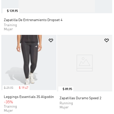
$
139
.
95
Zapatilla De Entrenamiento Dropset 4
Training
Mujer
$
29
.
95
$
19
.
47
$
89
.
95
Leggings Essentials 3S Algodón
Zapatillas Duramo Speed 2
-35%
Running
Training
Mujer
Mujer