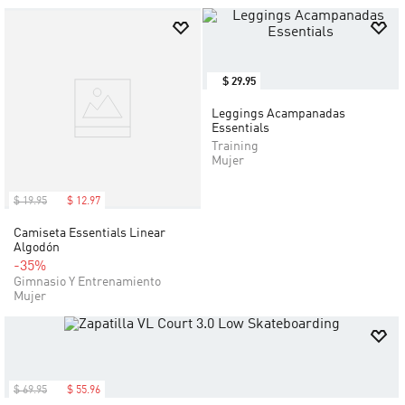
$
19
.
95
$
12
.
97
$
29
.
95
Camiseta Essentials Linear
Leggings Acampanadas
Algodón
Essentials
-35%
Training
Mujer
Gimnasio Y Entrenamiento
Mujer