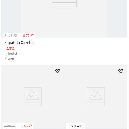
$
129
.
95
$
77
.
97
Zapatilla Gazelle
-40%
Lifestyle
Mujer
$
79
.
95
$
55
.
97
$
104
.
95