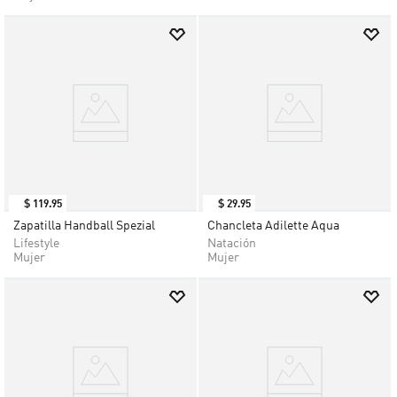
$
119
.
95
$
29
.
95
Zapatilla Handball Spezial
Chancleta Adilette Aqua
Lifestyle
Natación
Mujer
Mujer