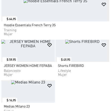
$
119
.
95
$
104
.
95
Jersey Local de Argentina WC 26
Camiseta Visitante Alemania
Mujer WC 26
Fútbol
Mujer
Fútbol
Mujer
$
39
.
95
$
149
.
95
Zapatilla De Running Supernova
Esqueleto Adidas Z.N.E.
Rise 3 W
Gimnasio Y Entrenamiento
Running