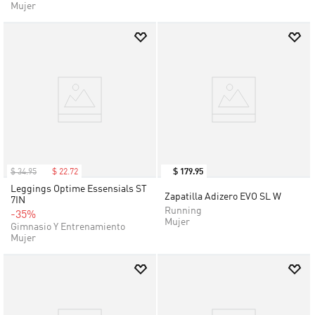
Mujer
$
34
.
95
$
22
.
72
$
179
.
95
Leggings Optime Essensials ST
Zapatilla Adizero EVO SL W
7IN
Running
-35%
Mujer
Gimnasio Y Entrenamiento
Mujer