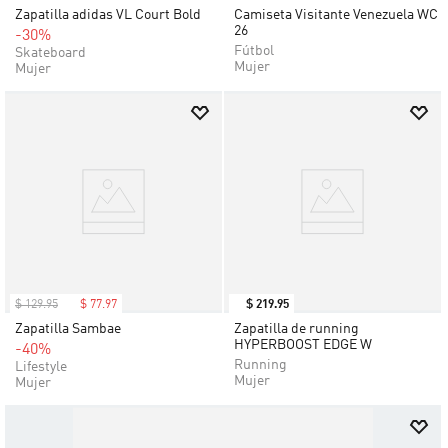
Zapatilla adidas VL Court Bold
Camiseta Visitante Venezuela WC
26
-30%
Fútbol
Skateboard
Mujer
Mujer
$
129
.
95
$
77
.
97
$
219
.
95
Zapatilla Sambae
Zapatilla de running
HYPERBOOST EDGE W
-40%
Running
Lifestyle
Mujer
Mujer