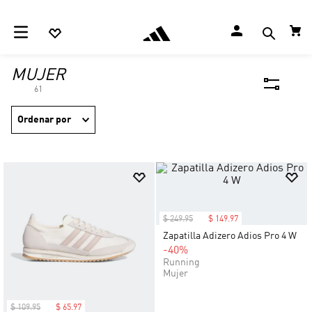
MUJER
61
Ordenar por
$
249
.
95
$
149
.
97
Zapatilla Adizero Adios Pro 4 W
-40%
Running
Mujer
$
109
.
95
$
65
.
97