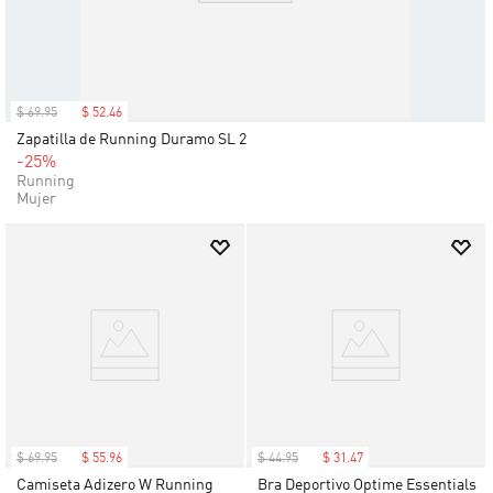
$
69
.
95
$
52
.
46
Zapatilla de Running Duramo SL 2
-25%
Running
Mujer
$
69
.
95
$
55
.
96
$
44
.
95
$
31
.
47
Camiseta Adizero W Running
Bra Deportivo Optime Essentials