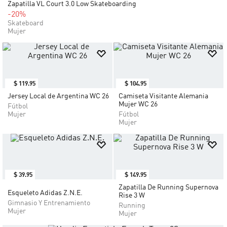
$
69
.
95
$
55
.
96
Zapatilla VL Court 3.0 Low Skateboarding
-20%
Skateboard
Mujer