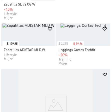
Zapatilla SL 72 OG W
-40%
Lifestyle
Mujer
$
139
.
95
$
24
.
95
$
19
.
96
Zapatillas ADISTAR MLD W
Leggings Cortas Techfit
Lifestyle
-20%
Mujer
Training
Mujer