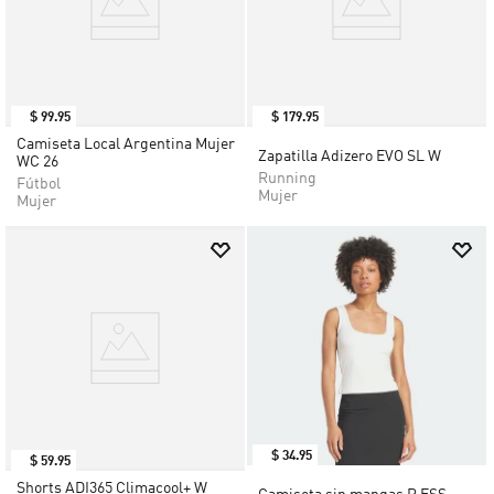
$
99
.
95
$
179
.
95
Camiseta Local Argentina Mujer
Zapatilla Adizero EVO SL W
WC 26
Running
Fútbol
Mujer
Mujer
$
34
.
95
$
59
.
95
Shorts ADI365 Climacool+ W