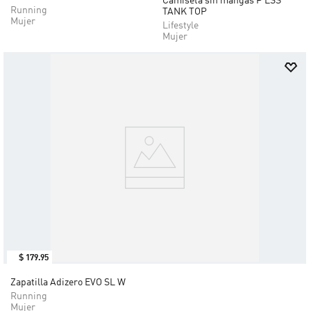
Camiseta sin mangas P ESS
Running
TANK TOP
Mujer
Lifestyle
Mujer
$
179
.
95
Zapatilla Adizero EVO SL W
Running
Mujer