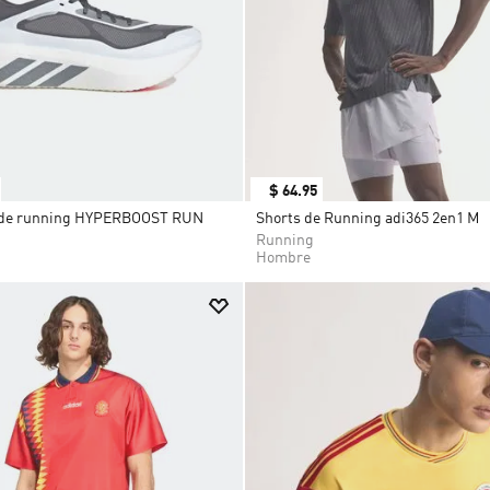
9
.
CHANCLETAS
10
.
JAPÓN
$
64
.
95
s de running HYPERBOOST RUN
Shorts de Running adi365 2en1 M
Running
Hombre