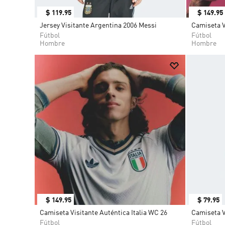
$
119
.
95
$
149
.
95
Jersey Visitante Argentina 2006 Messi
Camiseta V
Fútbol
Fútbol
Hombre
Hombre
$
149
.
95
$
79
.
95
Camiseta Visitante Auténtica Italia WC 26
Camiseta V
Fútbol
Fútbol