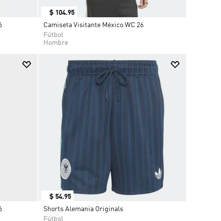
$
104
.
95
6
Camiseta Visitante México WC 26
Fútbol
Hombre
$
54
.
95
6
Shorts Alemania Originals
Fútbol