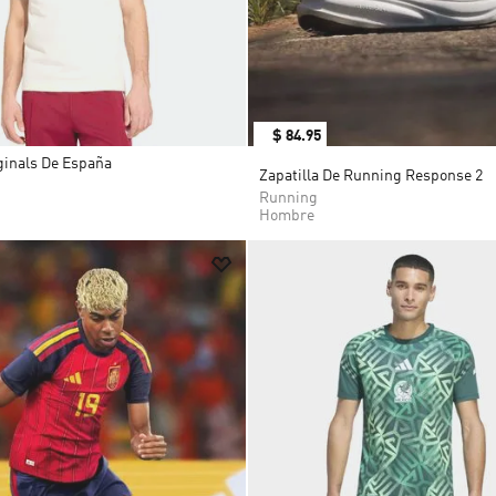
$
84
.
95
ginals De España
Zapatilla De Running Response 2
Running
Hombre