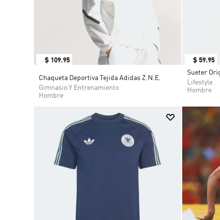
$
109
.
95
$
59
.
95
Sueter Ori
Chaqueta Deportiva Tejida Adidas Z.N.E.
Lifestyle
Gimnasio Y Entrenamiento
Hombre
Hombre