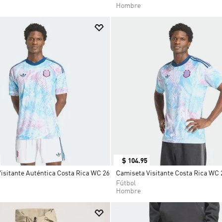
Hombre
$
104
.
95
isitante Auténtica Costa Rica WC 26
Camiseta Visitante Costa Rica WC 
Fútbol
Hombre