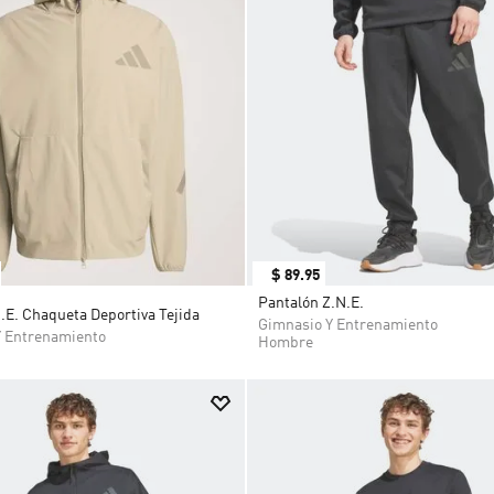
$
89
.
95
Pantalón Z.N.E.
.E. Chaqueta Deportiva Tejida
Gimnasio Y Entrenamiento
Y Entrenamiento
Hombre