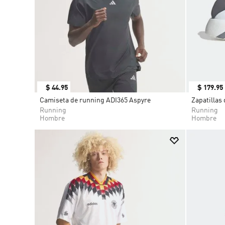
$
44
.
95
$
179
.
95
Camiseta de running ADI365 Aspyre
Zapatilla
Running
Running
Hombre
Hombre