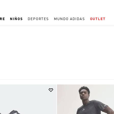
RE
NIÑOS
DEPORTES
MUNDO ADIDAS
OUTLET
TÉRMINOS MÁS BUSCADOS
1
.
ESPAÑA
2
.
REAL MADRID
3
.
ARGENTINA
4
.
ZAPATILLAS
5
.
TACOS
6
.
F50
7
.
TAQUILLOS
8
.
PREDATOR