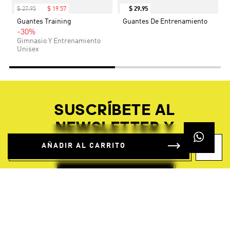
$
27
.
95
$
19
.
57
$
29
.
95
Guantes Training
Guantes De Entrenamiento
-30%
Gimnasio Y Entrenamiento
Unisex
SUSCRÍBETE AL
NEWSLETTER Y
AHORRA UN 15%
AÑADIR AL CARRITO
REGÍSTRATE GRATIS
Buscador de Tiendas
Devoluciones