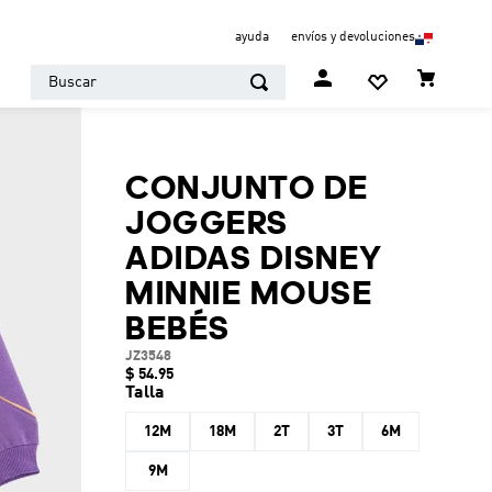
ayuda
envíos y devoluciones
Buscar
CONJUNTO DE
JOGGERS
ADIDAS DISNEY
MINNIE MOUSE
BEBÉS
JZ3548
$
54
.
95
Talla
12M
18M
2T
3T
6M
9M