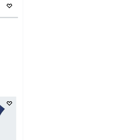
$
249
.
95
$
149
.
97
$
34
.
95
$
20
.
97
Zapatilla Adizero Adios Pro 4 W
Zapatilla Advantage Base 
Kids
-40%
-40%
Running
Mujer
Tenis
Unisex