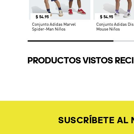
OTROS TAMBIÉN COMPR
$
54
.
95
$
54
.
95
d
Conjunto Adidas Marvel
Conjunto Adidas Dis
Spider-Man Niños
Mouse Niños