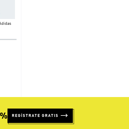
$
49
.
95
$
29
.
95
Conjunto De Shorts Y Camiseta
Conjunto Camiseta Essent
Adidas
Holgados Trifólio
Niños