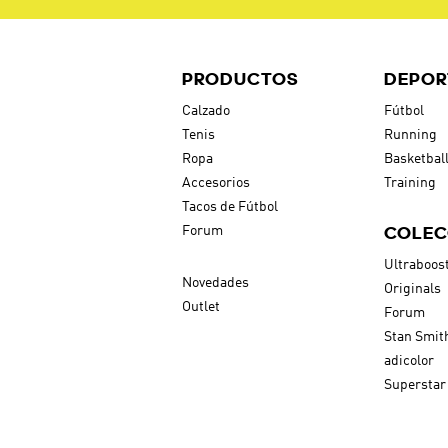
PRODUCTOS VISTOS REC
$
54
.
95
Conjunto De Joggers
Adidas Disney Minnie
Mouse Bebés