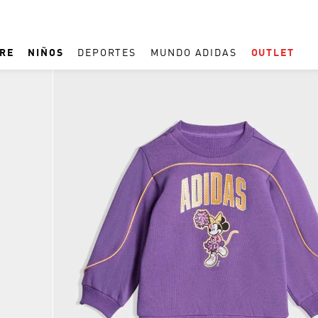
RE
NIÑOS
DEPORTES
MUNDO ADIDAS
OUTLET
TÉRMINOS MÁS BUSCADOS
1
.
ESPAÑA
2
.
REAL MADRID
3
.
ARGENTINA
4
.
ZAPATILLAS
5
.
TACOS
6
.
F50
7
.
TAQUILLOS
8
.
PREDATOR