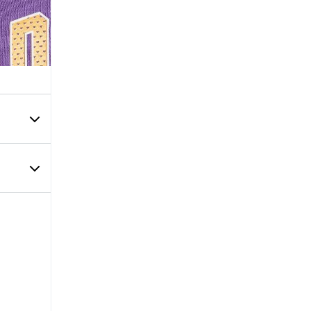
USE,
agia
or tejido
a
ientras
 y
za