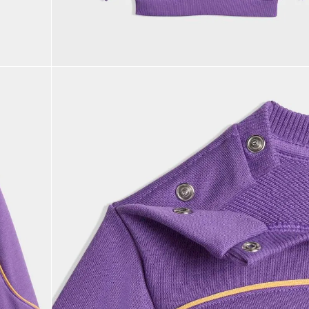
9
.
CHANCLETAS
10
.
JAPÓN