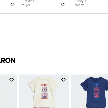
si disfrutan de un día en familia, este conjunto de joggers con la
 tu hijo en cuanto a energía vibrante y positividad.
$
109
.
95
$
65
.
97
$
109
.
95
$
65
.
97
ios Pro 4 M
Zapatilla SL 72 OG W
Zapatilla Superstar
-40%
-40%
Lifestyle
Lifestyle
Mujer
Unisex