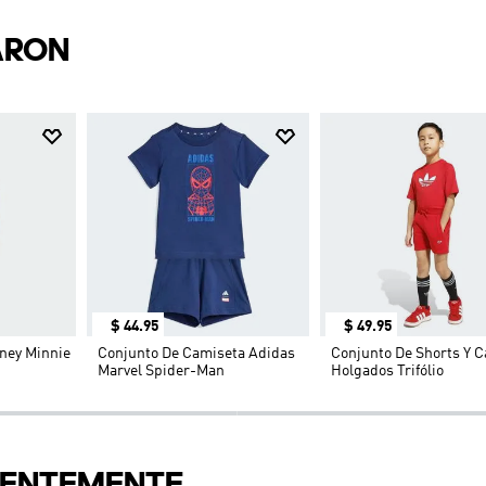
$
44
.
95
$
49
.
95
ney Minnie
Conjunto De Camiseta Adidas
Conjunto De Shorts Y 
Marvel Spider-Man
Holgados Trifólio
IENTEMENTE