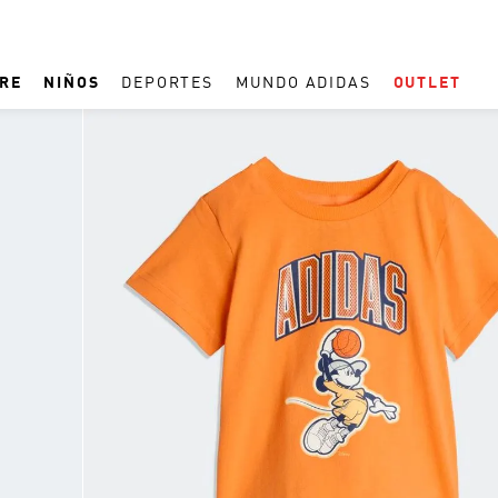
RE
NIÑOS
DEPORTES
MUNDO ADIDAS
OUTLET
TÉRMINOS MÁS BUSCADOS
1
.
ESPAÑA
2
.
REAL MADRID
3
.
ARGENTINA
4
.
ZAPATILLAS
5
.
TACOS
6
.
F50
7
.
TAQUILLOS
8
.
PREDATOR