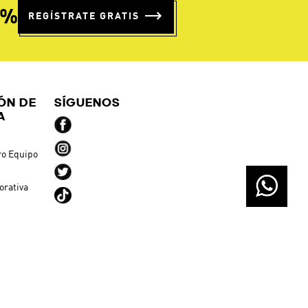
ÓN DE
SÍGUENOS
A
ro Equipo
orativa
ndas