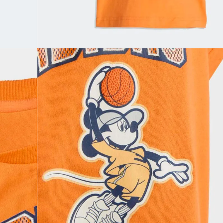
9
.
CHANCLETAS
10
.
JAPÓN