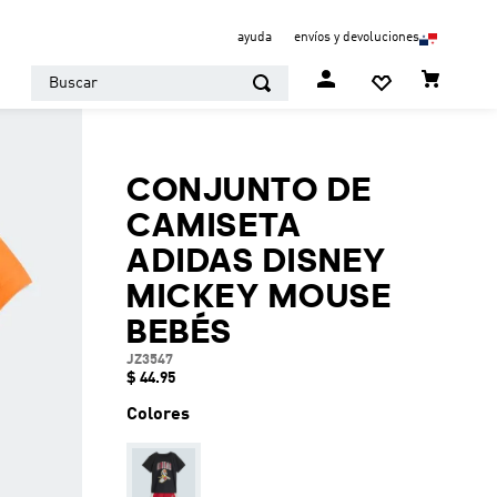
ayuda
envíos y devoluciones
Buscar
CONJUNTO DE
CAMISETA
ADIDAS DISNEY
MICKEY MOUSE
BEBÉS
JZ3547
$
44
.
95
Colores