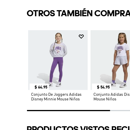
$
64
.
95
$
54
.
95
d
Conjunto De Joggers Adidas
Conjunto Adidas Dis
Disney Minnie Mouse Niños
Mouse Niños
PRODUCTOS VISTOS REC