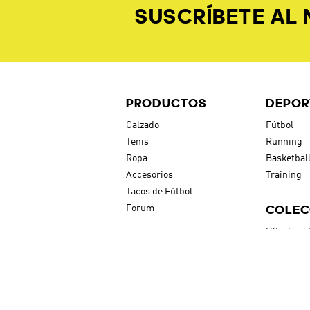
PRODUCTOS
DEPOR
Calzado
Fútbol
Tenis
Running
Ropa
Basketbal
Accesorios
Training
Tacos de Fútbol
COLEC
Forum
Ultraboos
Novedades
Originals
Outlet
Forum
Stan Smit
adicolor
Superstar