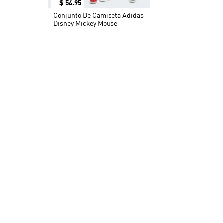
QUIZÁ TAMBIÉN TE GUST
$
54
.
95
Conjunto De Camiseta Adidas
Disney Mickey Mouse
OTROS TAMBIÉN COMPR