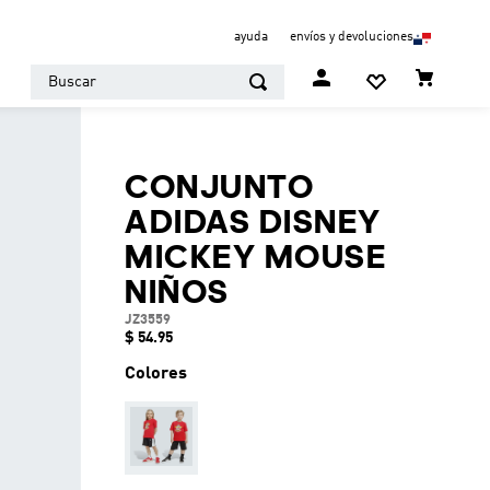
ayuda
envíos y devoluciones
Buscar
CONJUNTO
ADIDAS DISNEY
MICKEY MOUSE
NIÑOS
JZ3559
$
54
.
95
Colores