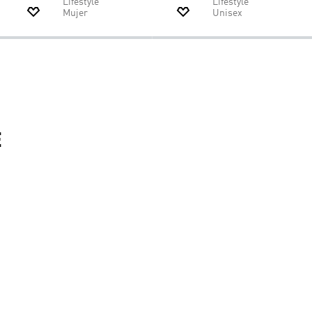
$
109
.
95
$
65
.
97
$
109
.
95
$
65
.
97
Zapatilla SL 72 OG W
Zapatilla Superstar
ios Pro 4 M
-40%
-40%
Lifestyle
Lifestyle
Mujer
Unisex