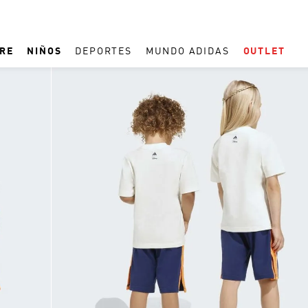
RE
NIÑOS
DEPORTES
MUNDO ADIDAS
OUTLET
TÉRMINOS MÁS BUSCADOS
1
.
ESPAÑA
2
.
REAL MADRID
3
.
ARGENTINA
4
.
ZAPATILLAS
5
.
TACOS
6
.
F50
7
.
TAQUILLOS
8
.
PREDATOR