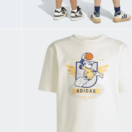
9
.
CHANCLETAS
10
.
JAPÓN