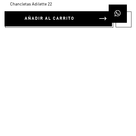
AÑADIR AL CARRITO
$
59
.
95
Chancletas Adilette 22
OTROS TAMBIÉN
COMPRARON